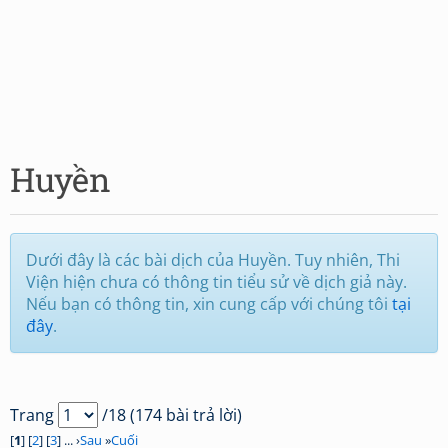
Huyền
Dưới đây là các bài dịch của Huyền. Tuy nhiên, Thi
Viện hiện chưa có thông tin tiểu sử về dịch giả này.
Nếu bạn có thông tin, xin cung cấp với chúng tôi
tại
đây
.
Trang
/18 (174 bài trả lời)
[
1
] [
2
] [
3
] ... ›
Sau
»
Cuối