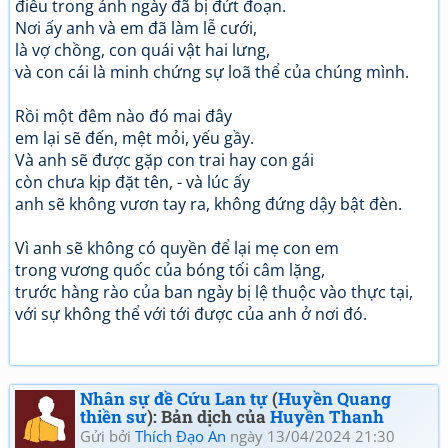
điều trong ánh ngày đã bị đứt đoạn.
Nơi ấy anh và em đã làm lễ cưới,
là vợ chồng, con quái vật hai lưng,
và con cái là minh chứng sự loã thể của chúng mình.
Rồi một đêm nào đó mai đây
em lại sẽ đến, mệt mỏi, yếu gầy.
Và anh sẽ được gặp con trai hay con gái
còn chưa kịp đặt tên, - và lúc ấy
anh sẽ không vươn tay ra, không đứng dậy bật đèn.
Vì anh sẽ không có quyền để lại mẹ con em
trong vương quốc của bóng tối câm lặng,
trước hàng rào của ban ngày bị lệ thuộc vào thực tại,
với sự không thể với tới được của anh ở nơi đó.
Nhân sự đề Cứu Lan tự
(
Huyền Quang
thiền sư
): Bản dịch của
Huyền Thanh
Gửi bởi
Thích Đạo An
ngày 13/04/2024 21:30