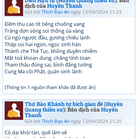
Diên Hựu tự
(
Huyền Quang thiền sư
): Bản
dịch của
Huyền Thanh
Gửi bởi
Thích Đạo An
ngày 13/04/2024 21:23
Đêm thu cao tít tiếng chuông vang
Trăng dợn sóng soi thông úa vàng
Cú ngủ ngược đầu, gương chiếu lạnh
Tháp soi hai ngọn, ngọc sinh hàn
Thành che Thế Tục, không duyên nhiễm
Mắt toả khoan dung, chẳng tính toan
Tham thấu đúng sai, bình đẳng tướng
Cung Ma cõi Phật, quán sinh lành
[Thông tin 1 nguồn tham khảo đã được ẩn]
Thứ Bảo Khánh tự bích gian đề
(
Huyền
Quang thiền sư
): Bản dịch của
Huyền
Thanh
Gửi bởi
Thích Đạo An
ngày 13/04/2024 21:20
Cỏ dại khói tàn, quê lắm vẻ