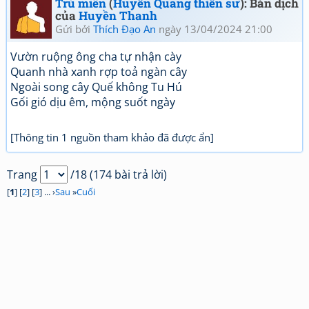
Trú miên
(
Huyền Quang thiền sư
): Bản dịch
của
Huyền Thanh
Gửi bởi
Thích Đạo An
ngày 13/04/2024 21:00
Vườn ruộng ông cha tự nhận cày
Quanh nhà xanh rợp toả ngàn cây
Ngoài song cây Quế không Tu Hú
Gối gió dịu êm, mộng suốt ngày
[Thông tin 1 nguồn tham khảo đã được ẩn]
Trang
/18 (174 bài trả lời)
[
1
] [
2
] [
3
] ... ›
Sau
»
Cuối