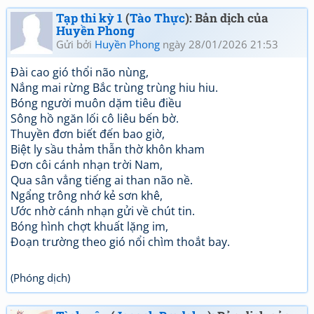
Tạp thi kỳ 1
(
Tào Thực
): Bản dịch của
Huyền Phong
Gửi bởi
Huyền Phong
ngày 28/01/2026 21:53
Đài cao gió thổi não nùng,
Nắng mai rừng Bắc trùng trùng hiu hiu.
Bóng người muôn dặm tiêu điều
Sông hồ ngăn lối cô liêu bến bờ.
Thuyền đơn biết đến bao giờ,
Biệt ly sầu thảm thẫn thờ khôn kham
Đơn côi cánh nhạn trời Nam,
Qua sân vẳng tiếng ai than não nề.
Ngẩng trông nhớ kẻ sơn khê,
Ước nhờ cánh nhạn gửi về chút tin.
Bóng hình chợt khuất lặng im,
Đoạn trường theo gió nổi chìm thoắt bay.
(Phóng dịch)