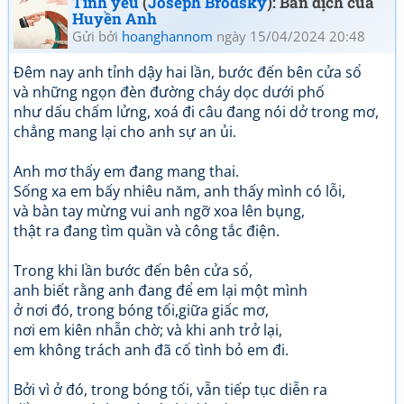
Tình yêu
(
Joseph Brodsky
): Bản dịch của
Huyền Anh
Gửi bởi
hoanghannom
ngày 15/04/2024 20:48
Đêm nay anh tỉnh dậy hai lần, bước đến bên cửa sổ
và những ngọn đèn đường cháy dọc dưới phố
như dấu chấm lửng, xoá đi câu đang nói dở trong mơ,
chẳng mang lại cho anh sự an ủi.
Anh mơ thấy em đang mang thai.
Sống xa em bấy nhiêu năm, anh thấy mình có lỗi,
và bàn tay mừng vui anh ngỡ xoa lên bụng,
thật ra đang tìm quần và công tắc điện.
Trong khi lần bước đến bên cửa sổ,
anh biết rằng anh đang để em lại một mình
ở nơi đó, trong bóng tối,giữa giấc mơ,
nơi em kiên nhẫn chờ; và khi anh trở lại,
em không trách anh đã cố tình bỏ em đi.
Bởi vì ở đó, trong bóng tối, vẫn tiếp tục diễn ra