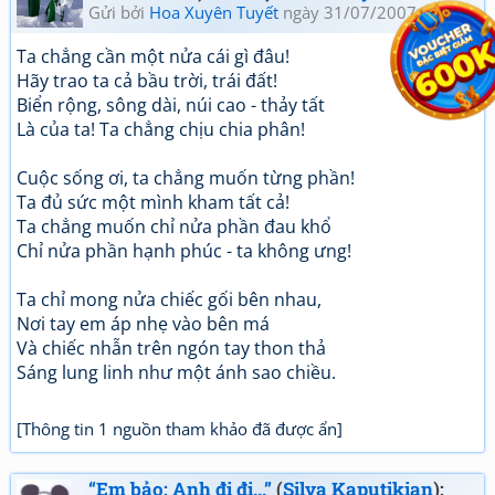
Gửi bởi
Hoa Xuyên Tuyết
ngày 31/07/2007 21:52
Ta chẳng cần một nửa cái gì đâu!
Hãy trao ta cả bầu trời, trái đất!
Biển rộng, sông dài, núi cao - thảy tất
Là của ta! Ta chẳng chịu chia phân!
Cuộc sống ơi, ta chẳng muốn từng phần!
Ta đủ sức một mình kham tất cả!
Ta chẳng muốn chỉ nửa phần đau khổ
Chỉ nửa phần hạnh phúc - ta không ưng!
Ta chỉ mong nửa chiếc gối bên nhau,
Nơi tay em áp nhẹ vào bên má
Và chiếc nhẫn trên ngón tay thon thả
Sáng lung linh như một ánh sao chiều.
[Thông tin 1 nguồn tham khảo đã được ẩn]
“Em bảo: Anh đi đi...”
(
Silva Kaputikian
):