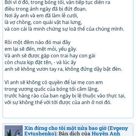
Bởi vì ở đó, trong bóng tối, vẫn tiếp tục diễn ra
điều trong ánh ngày đã bị đứt đoạn.
Nơi ấy anh và em đã làm lễ cưới,
là vợ chồng, con quái vật hai lưng,
và con cái là minh chứng sự loã thể của chúng mình.
Rồi một đêm nào đó mai đây
em lại sẽ đến, mệt mỏi, yếu gầy.
Và anh sẽ được gặp con trai hay con gái
còn chưa kịp đặt tên, - và lúc ấy
anh sẽ không vươn tay ra, không đứng dậy bật đèn.
Vì anh sẽ không có quyền để lại mẹ con em
trong vương quốc của bóng tối câm lặng,
trước hàng rào của ban ngày bị lệ thuộc vào thực tại,
với sự không thể với tới được của anh ở nơi đó.
Xin đừng cho tôi một nửa bao giờ
(
Evgeny
Evtushenko
): Bản dịch của
Huyền Anh