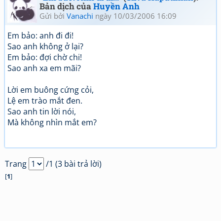
Bản dịch của
Huyền Anh
Gửi bởi
Vanachi
ngày 10/03/2006 16:09
Em bảo: anh đi đi!
Sao anh không ở lại?
Em bảo: đợi chờ chi!
Sao anh xa em mãi?
Lời em buông cứng cỏi,
Lệ em trào mắt đen.
Sao anh tin lời nói,
Mà không nhìn mắt em?
Trang
/1 (3 bài trả lời)
[
1
]