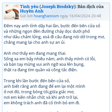
Tình yêu
(
Joseph Brodsky
): Bản dịch của
Huyền Anh
Gửi bởi
hoanghannom
ngày 16/04/2024 20:48
Đêm nay anh tỉnh dậy hai lần, bước đến bên cửa sổ
và những ngọn đèn đường cháy dọc dưới phố
như dấu chấm lửng, xoá đi câu đang nói dở trong mơ,
chẳng mang lại cho anh sự an ủi.
Anh mơ thấy em đang mang thai.
Sống xa em bấy nhiêu năm, anh thấy mình có lỗi,
và bàn tay mừng vui anh ngỡ xoa lên bụng,
thật ra đang tìm quần và công tắc điện.
Trong khi lần bước đến bên cửa sổ,
anh biết rằng anh đang để em lại một mình
ở nơi đó, trong bóng tối,giữa giấc mơ,
nơi em kiên nhẫn chờ; và khi anh trở lại,
em không trách anh đã cố tình bỏ em đi.