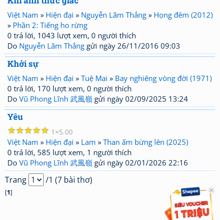
Khi anh thức giấc
Việt Nam
»
Hiện đại
»
Nguyễn Lãm Thắng
»
Họng đêm (2012)
»
Phần 2: Tiếng ho rừng
0 trả lời, 1043 lượt xem, 0 người thích
Do
Nguyễn Lãm Thắng
gửi ngày 26/11/2016 09:03
Khởi sự
Việt Nam
»
Hiện đại
»
Tuệ Mai
»
Bay nghiêng vòng đời (1971)
0 trả lời, 170 lượt xem, 0 người thích
Do
Vũ Phong Lĩnh 武風嶺
gửi ngày 02/09/2025 13:24
Yêu
☆
☆
☆
☆
☆
1
5.00
Việt Nam
»
Hiện đại
»
Lam
»
Than ấm bừng lên (2025)
0 trả lời, 585 lượt xem, 1 người thích
Do
Vũ Phong Lĩnh 武風嶺
gửi ngày 02/01/2026 22:16
Trang
/1 (7 bài thơ)
[
1
]