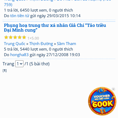
759)
1 trả lời, 6450 lượt xem, 0 người thích
Do
tôn tiền tử
gửi ngày 29/03/2015 10:14
Phụng hoạ trung thư xá nhân Giả Chí “Tảo triều
Đại Minh cung”
☆
☆
☆
☆
☆
1
5.00
Trung Quốc
»
Thịnh Đường
»
Sầm Tham
5 trả lời, 5440 lượt xem, 0 người thích
Do
hongha83
gửi ngày 27/12/2008 19:03
Trang
/1 (5 bài thơ)
[
1
]