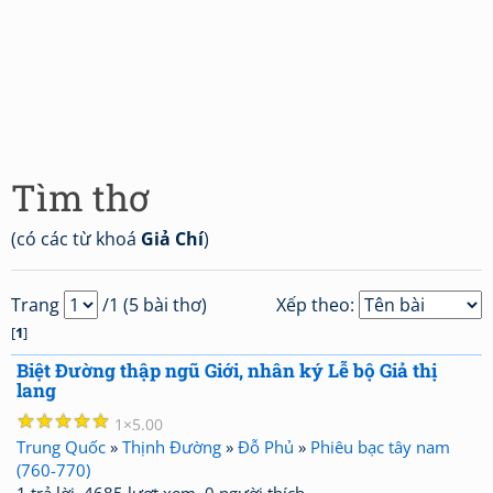
Tìm thơ
(có các từ khoá
Giả Chí
)
Trang
/1 (5 bài thơ)
Xếp theo:
[
1
]
Biệt Đường thập ngũ Giới, nhân ký Lễ bộ Giả thị
lang
☆
☆
☆
☆
☆
1
5.00
Trung Quốc
»
Thịnh Đường
»
Đỗ Phủ
»
Phiêu bạc tây nam
(760-770)