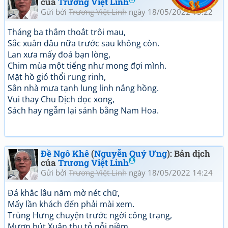
của
Trương Việt Linh
Gửi bởi
Trương Việt Linh
ngày 18/05/2022 15:22
Tháng ba thắm thoắt trôi mau,
Sắc xuân đâu nữa trước sau không còn.
Lan xưa mấy đoá bạn lòng,
Chim mùa một tiếng như mong đợi mình.
Mặt hồ gió thổi rung rinh,
Sân nhà mưa tạnh lung linh nắng hồng.
Vui thay Chu Dịch đọc xong,
Sách hay ngẫm lại sánh bằng Nam Hoa.
Đề Ngô Khê
(
Nguyễn Quý Ưng
): Bản dịch
của
Trương Việt Linh
Gửi bởi
Trương Việt Linh
ngày 18/05/2022 14:24
Đá khắc lâu năm mờ nét chữ,
Mấy lần khách đến phải mài xem.
Trùng Hưng chuyện trước ngời công trạng,
Mượn bút Xuân thu tỏ nỗi niềm.