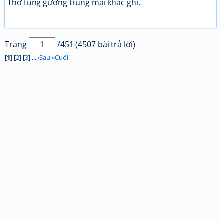
Thơ tụng gương trung mãi khắc ghi.
Trang
/451 (4507 bài trả lời)
[
1
] [
2
] [
3
] ... ›
Sau
»
Cuối