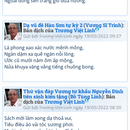
Ngoài đồng sen trắng gió đưa hương.
Dạ vũ đề Hàn Sơn tự kỳ 2
(
Vương Sĩ Trinh
):
Bản dịch của
Trương Việt Linh
Gửi bởi
Trương Việt Linh
ngày 19/05/2022 09:37
Lá phong xao xác nước mênh mông,
Ngàn dặm xa quê ngán nỗi lòng.
Ước cũ mười năm ôm ấp mộng,
Nửa khuya văng vẳng tiếng chuông bong.
Thứ vận đáp Vương tư khấu Nguyễn Đình
tiên sinh kiến tặng
(
Bồ Tùng Linh
): Bản
dịch của
Trương Việt Linh
Gửi bởi
Trương Việt Linh
ngày 19/05/2022 08:50
Sách mới làm xong dạ thoả vui,
Tiêu điều áo vải tóc sương phơi.