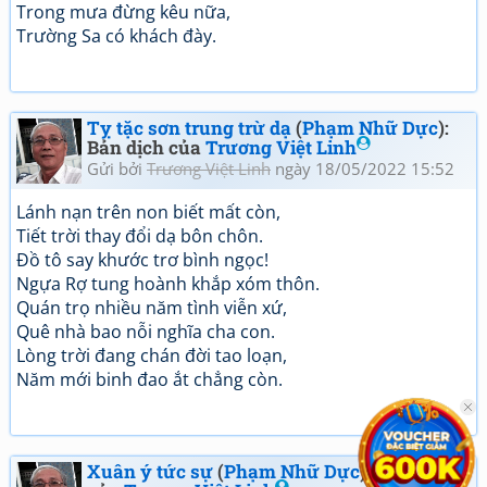
Trong mưa đừng kêu nữa,
Trường Sa có khách đày.
Tỵ tặc sơn trung trừ dạ
(
Phạm Nhữ Dực
):
Bản dịch của
Trương Việt Linh
Gửi bởi
Trương Việt Linh
ngày 18/05/2022 15:52
Lánh nạn trên non biết mất còn,
Tiết trời thay đổi dạ bôn chôn.
Đồ tô say khước trơ bình ngọc!
Ngựa Rợ tung hoành khắp xóm thôn.
Quán trọ nhiều năm tình viễn xứ,
Quê nhà bao nỗi nghĩa cha con.
Lòng trời đang chán đời tao loạn,
Năm mới binh đao ắt chẳng còn.
Xuân ý tức sự
(
Phạm Nhữ Dực
): Bản dịch