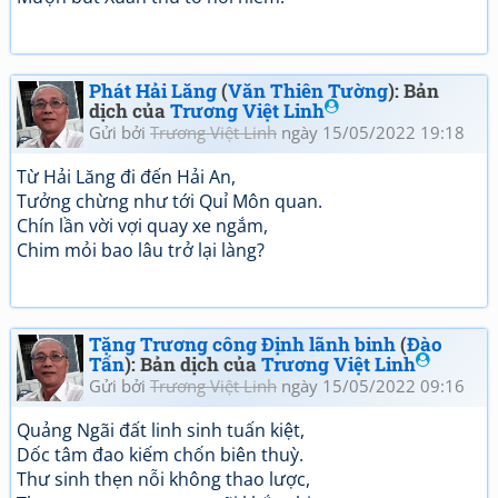
Phát Hải Lăng
(
Văn Thiên Tường
): Bản
dịch của
Trương Việt Linh
Gửi bởi
Trương Việt Linh
ngày 15/05/2022 19:18
Từ Hải Lăng đi đến Hải An,
Tưởng chừng như tới Quỉ Môn quan.
Chín lần vời vợi quay xe ngắm,
Chim mỏi bao lâu trở lại làng?
Tặng Trương công Định lãnh binh
(
Đào
Tấn
): Bản dịch của
Trương Việt Linh
Gửi bởi
Trương Việt Linh
ngày 15/05/2022 09:16
Quảng Ngãi đất linh sinh tuấn kiệt,
Dốc tâm đao kiếm chốn biên thuỳ.
Thư sinh thẹn nỗi không thao lược,