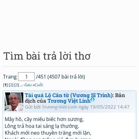
Tìm bài trả lời thơ
Trang
/451 (4507 bài trả lời)
[
1
] [
2
] [
3
] ... ›
Sau
»
Cuối
Tái quá Lộ Cân từ
(
Vương Sĩ Trinh
): Bản
dịch của
Trương Việt Linh
Gửi bởi
Trương Việt Linh
ngày 19/05/2022 14:47
Mây hồ, cây miếu biếc hơn sương,
Lông trả hoa tai sáng lạ thường.
Khách mới neo thuyền trăng mới lặn,