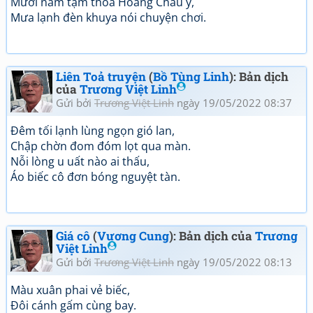
Mười năm tạm thoả Hoàng Châu ý,
Mưa lạnh đèn khuya nói chuyện chơi.
Liên Toả truyện
(
Bồ Tùng Linh
): Bản dịch
của
Trương Việt Linh
Gửi bởi
Trương Việt Linh
ngày 19/05/2022 08:37
Đêm tối lạnh lùng ngọn gió lan,
Chập chờn đom đóm lọt qua màn.
Nỗi lòng u uất nào ai thấu,
Áo biếc cô đơn bóng nguyệt tàn.
Giá cô
(
Vương Cung
): Bản dịch của
Trương
Việt Linh
Gửi bởi
Trương Việt Linh
ngày 19/05/2022 08:13
Màu xuân phai vẻ biếc,
Đôi cánh gấm cùng bay.