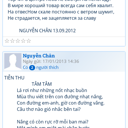
В мире хороший товар всегда сам себя хвалит.
На отвесHом скале постоянно с ветром шумит,
Не страдается, не зацепляется за славу
NGUYỄN CHÂN 13.09.2012
☆
☆
☆
☆
☆
Nguyễn Chân
Ngày gửi: 17/01/2013 14:36
Có
người thích
2
TIỄN THU
TÂM TÂM
Lá rơi như những nốt nhạc buồn
Mùa thu viết trên con đường nhạt nắng,
Con đường em-anh, giờ con đường vắng.
Câu thơ nào gió nhắc bên tai?
Nắng có còn rực rỡ mỗi ban mai?