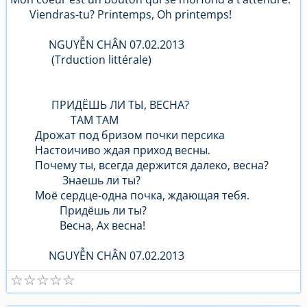
Viendras-tu? Printemps, Oh printemps!
NGUYỄN CHÂN 07.02.2013
(Trduction littérale)
ПРИДЁШЬ ЛИ ТЫ, ВЕСНА?
ТАМ ТАМ
Дрожат под бризом почки персика
Настоичиво ждая приход весны.
Почему ты, всегда держится далеко, весна?
Знаешь ли ты?
Моё сердце-одна почка, ждающая тебя.
Придёшь ли ты?
Весна, Ах весна!
NGUYỄN CHÂN 07.02.2013
☆
☆
☆
☆
☆