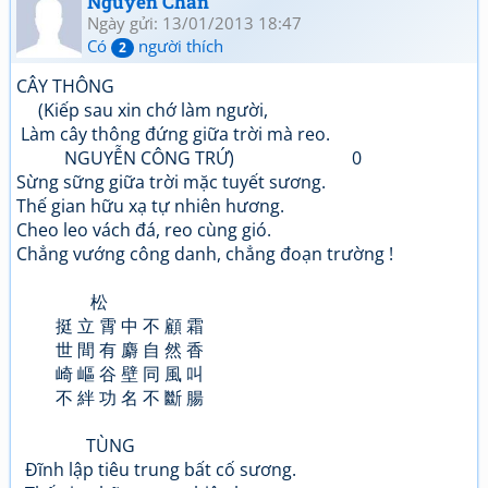
Nguyễn Chân
Ngày gửi: 13/01/2013 18:47
Có
người thích
2
CÂY THÔNG
(Kiếp sau xin chớ làm người,
Làm cây thông đứng giữa trời mà reo.
NGUYỄN CÔNG TRỨ) 0
Sừng sững giữa trời mặc tuyết sương.
Thế gian hữu xạ tự nhiên hương.
Cheo leo vách đá, reo cùng gió.
Chẳng vướng công danh, chẳng đoạn trường !
松
挺 立 霄 中 不 顧 霜
世 間 有 麝 自 然 香
崎 嶇 谷 壁 同 風 叫
不 絆 功 名 不 斷 腸
TÙNG
Đĩnh lập tiêu trung bất cố sương.