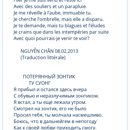
Hier je me suis venu et resté ici
Avec des souliers et un parapluie.
Je me réveille à l’aube, immuable tu.
Je cherche l’ombrelle, mais elle a disparu.
Je te demande, mais tu blagues et l’éludes
Je crains que dans les intempéries par suite
Avec quoi pourrais-je venir te voir?
NGUYỄN CHÂN 08.02.2013
(Traduction littérale)
ПОТЕРЯННЫЙ ЗОНТИК
ТУ СУОНГ
Я прибыл и остался здесь вчера
С обувью и неразлучимым зонтиком.
Я встал, а ты ещё лежала утром.
Смотрел на зонтик, его не было
Просил тебя, ты молчалa насмешливо.
Боюсь, что в дальнейгем в непогоду
Как к своей любви приходить смогу.