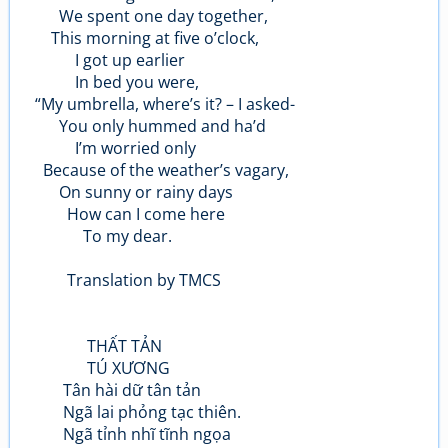
We spent one day together,
This morning at five o’clock,
I got up earlier
In bed you were,
“My umbrella, where’s it? – I asked-
You only hummed and ha’d
I’m worried only
Because of the weather’s vagary,
On sunny or rainy days
How can I come here
To my dear.
Translation by TMCS
THẤT TẢN
TÚ XƯƠNG
Tân hài dữ tân tản
Ngã lai phỏng tạc thiên.
Ngã tỉnh nhĩ tĩnh ngọa