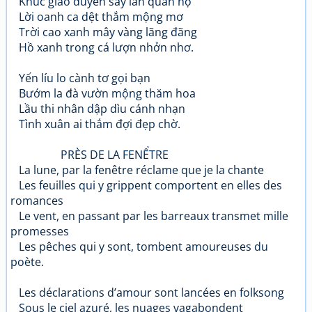
Khúc giao duyên say làn quan họ
Lời oanh ca dệt thắm mộng mơ
Trời cao xanh mây vàng lãng đãng
Hồ xanh trong cá lượn nhởn nhơ.
Yến líu lo cành tơ gọi bạn
Bướm la đà vườn mộng thăm hoa
Lầu thi nhân dập dìu cánh nhạn
Tình xuân ai thắm đợi đẹp chờ.
PRÈS DE LA FENỂTRE
La lune, par la fenêtre réclame que je la chante
Les feuilles qui y grippent comportent en elles des
romances
Le vent, en passant par les barreaux transmet mille
promesses
Les pêches qui y sont, tombent amoureuses du
poète.
Les déclarations d’amour sont lancées en folksong
Sous le ciel azuré, les nuages vagabondent