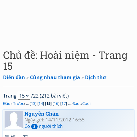
Chủ đề: Hoài niệm - Trang
15
Diễn đàn
»
Cùng nhau tham gia
»
Dịch thơ
Trang
/22 (212 bài viết)
Đầu
«
Trước
‹ ... [
13
] [
14
] [
15
] [
16
] [
17
] ... ›
Sau
»
Cuối
Nguyễn Chân
Ngày gửi: 14/11/2012 16:55
Có
người thích
3