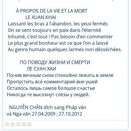
À PROPOS DE LA VIE ET LA MORT
LE XUAN KHAI
Laissant les bras à l’abandon, les yeux fermés
On se sent toujours en paix dans l’éternité
Inhumé, c’est tout ! Pas besoin d’en commenter
Le plus grand bonheur est ce que l’on a laissé
Au genre humain quelques larmes non désséchées.
ПО ПОВОДУ ЖИЗНИ И СМЕРТИ
ЛЕ СУАН ХАИ
Почив вечным сном спокойно лежать в земле
Пропустить все комментария вне ушей
Осталось лишь самое болшое счастье
Никогда те высохнут слёзы у людей.
NGUYỄN CHÂN dIch sang Pháp văn
và Nga văn 27.04.2009 ; 27.10.2012
☆
☆
☆
☆
☆