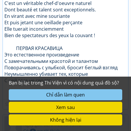
C'est un véritable chef-d'oeuvre naturel
Dont beauté et talent sont exceptionnels.
En virant avec mine souriante
Et puis jetant une oeillade perçante
Elle tuerait inconciemment
Bien de spectateurs des yeux la couvant !
ПЕРВАЯ КРАСАВИЦА
Это естественное произведение
С замечательными красотой и талантом
Поворачиваясь с улыбкой, бросит беглый взгляд
Неумышленно убивает тех, которые
С ней глаз не сводят
NGUYỄN CHÂN 25.07.2004
☆
☆
☆
☆
☆
Nguyễn Chân
Ngày gửi: 02/04/2013 19:10
Có
người thích