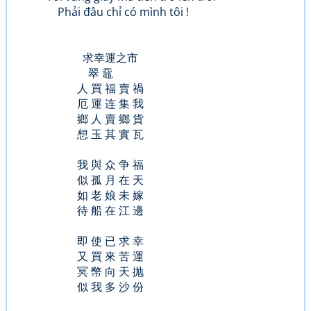
Phải đâu chỉ có mình tôi !
求幸運之市
翠 黿
人 買 福 賣 禍
厄 運 连 集 我
鄉 人 賣 鄉 貨
想 玉 其 實 瓦
我 與 众 争 福
似 孤 月 在 天
如 老 娘 未 嫁
待 船 在 江 邊
即 使 已 求 幸
又 買 來 苦 運
冥 幣 向 天 抛
似 我 多 沙 份