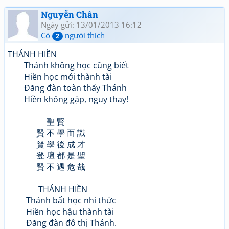
Nguyễn Chân
Ngày gửi: 13/01/2013 16:12
Có
người thích
2
THÁNH HIỀN
Thánh không học cũng biết
Hiền học mới thành tài
Đăng đàn toàn thấy Thánh
Hiền không gặp, nguy thay!
聖 賢
賢 不 學 而 識
賢 學 後 成 才
登 壇 都 是 聖
賢 不 遇 危 哉
THÁNH HIỀN
Thánh bất học nhi thức
Hiền học hậu thành tài
Đăng đàn đô thị Thánh.