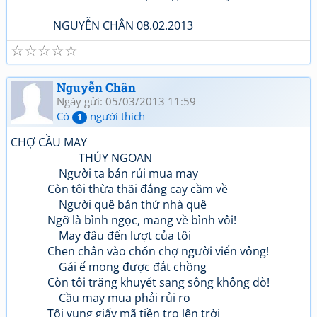
NGUYỄN CHÂN 08.02.2013
☆
☆
☆
☆
☆
Nguyễn Chân
Ngày gửi: 05/03/2013 11:59
Có
người thích
1
CHỢ CẦU MAY
THÚY NGOAN
Người ta bán rủi mua may
Còn tôi thừa thãi đắng cay cầm về
Người quê bán thứ nhà quê
Ngỡ là bình ngọc, mang về bình vôi!
May đâu đến lượt của tôi
Chen chân vào chốn chợ người viển vông!
Gái ế mong được đắt chồng
Còn tôi trăng khuyết sang sông không đò!
Cầu may mua phải rủi ro
Tôi vung giấy mã tiền tro lên trời