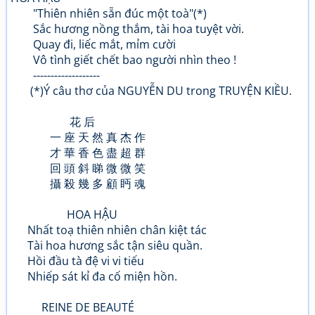
"Thiên nhiên sẵn đúc một toà"(*)
Sắc hương nồng thắm, tài hoa tuyệt vời.
Quay đi, liếc mắt, mỉm cười
Vô tình giết chết bao người nhìn theo !
-------------------
(*)Ý câu thơ của NGUYỄN DU trong TRUYỆN KIỀU.
花 后
一 座 天 然 真 杰 作
才 華 香 色 盡 超 群
回 頭 斜 睇 微 微 笑
攝 殺 幾 多 顧 眄 魂
HOA HẬU
Nhất toạ thiên nhiên chân kiệt tác
Tài hoa hương sắc tận siêu quần.
Hồi đầu tà đệ vi vi tiếu
Nhiếp sát kỉ đa cố miện hồn.
REINE DE BEAUTÉ