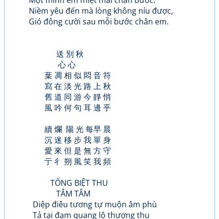
Một mình em miệt mài chân bước.
Niềm yêu đến mà lòng không níu được,
Gió đông cười sau mỗi bước chân em.
送 別 秋
心 心
葉 凋 相 似 悶 音 符
寫 在 淡 光 路 上 秋
舊 道 同 游 今 靜 悄
風 吟 何 句 耳 邊 乎
續 爛 陽 光 每早 晨
沉 迷 移 步 我 單 身
愛 來 但 是 無 方 守
亍 彳 朔 風 笑 我 頻
TỐNG BIỆT THU
TÂM TÂM
Diệp điêu tương tự muộn âm phù
Tả tại đạm quang lộ thượng thu