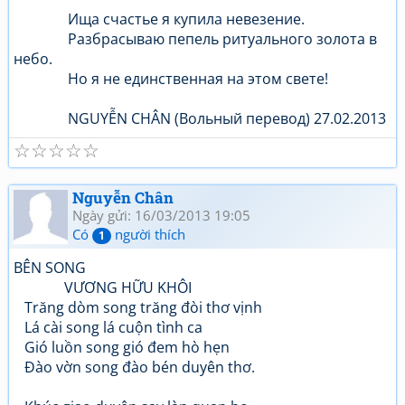
Ища счастье я купила невезение.
Разбрасываю пепель ритуального золота в
небо.
Но я не единственная на этом свете!
NGUYỄN CHÂN (Вольный перевод) 27.02.2013
☆
☆
☆
☆
☆
Nguyễn Chân
Ngày gửi: 16/03/2013 19:05
Có
người thích
1
BÊN SONG
VƯƠNG HỮU KHÔI
Trăng dòm song trăng đòi thơ vịnh
Lá cài song lá cuộn tình ca
Gió luồn song gió đem hò hẹn
Đào vờn song đào bén duyên thơ.