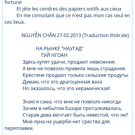
fortune
Et jète les cendres des papiers votifs aux cieux
En me consolant que ce n’est pas mon cas seul en
ces lieux.
NGUYỄN CHÂN 27.02.2013 (Traduction littérale)
НА РЫНКЕ “НАУГАД”
ТУЙ НГОАН
Здесь купят удачи, продают невезения.
А мне не повезло-привела лишь страдания.
Крестяне продают только сельские продуты.
Думаю, что это драгоценная ваза
Но оказалось, что это керамическая!
Знаю я сама, что мне не повезло никогда
Зачем в небытом базаре проталкивалась.
Старая дева мечтает быть невестой, что ли?
Мне-луна на ущербе-нет срества для
переплавки.