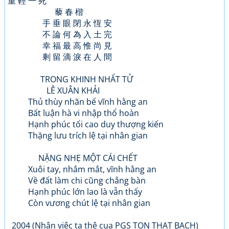
重 輕 一 死
藜 春 楷
手 垂 眼 閉 永 恆 安
不 論 何 為 入 土 完
幸 福 最 高 惟 尚 見
剩 留 滴 淚 在 人 間
TRONG KHINH NHẤT TỬ
LÊ XUÂN KHẢI
Thủ thùy nhãn bế vĩnh hằng an
Bất luận hà vi nhập thổ hoàn
Hạnh phúc tối cao duy thượng kiến
Thặng lưu trích lệ tại nhân gian
NẶNG NHẸ MỘT CÁI CHẾT
Xuôi tay, nhắm mắt, vĩnh hằng an
Về đất làm chi cũng chẳng bàn
Hạnh phúc lớn lao là vẫn thấy
Còn vương chút lệ tại nhân gian
2004 (Nhân viêc ta thê cua PGS TON THAT BACH)