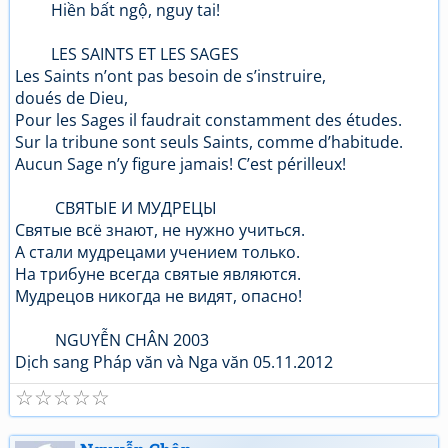
Hiền bất ngộ, nguy tai!
LES SAINTS ET LES SAGES
Les Saints n’ont pas besoin de s’instruire,
doués de Dieu,
Pour les Sages il faudrait constamment des études.
Sur la tribune sont seuls Saints, comme d’habitude.
Aucun Sage n’y figure jamais! C’est périlleux!
СВЯТЫЕ И МУДРЕЦЫ
Святые всё знают, не нужно учиться.
А стали мудрецами учением только.
На трибуне всегда святые являются.
Мудрецов никогда не видят, опасно!
NGUYỄN CHÂN 2003
Dịch sang Pháp văn và Nga văn 05.11.2012
☆
☆
☆
☆
☆