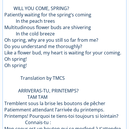
WILL YOU COME, SPRING?
Patiently waiting for the spring‘s coming
In the peach trees
Multitudinous flower buds are shivering
In the cold breeze
Oh spring, why are you still so far from me?
Do you understand me thoroughly?
Like a flower bud, my heart is waiting for your coming.
Oh spring!
Oh spring!
Translation by TMCS
ARRIVERAS-TU, PRINTEMPS?
TAM TAM
Tremblent sous la brise les boutons de pêcher
Patiemment attendant l’arrivée du printemps.
Printemps! Pourquoi te tiens-toi toujours si lointain?
Connais-tu :
Mon coeur est un bouton qui se morfond à t’attendre.