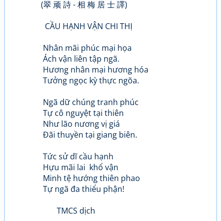
(翠 顽 詩 - 相 梅 居 士 譯)
CẦU HẠNH VẬN CHI THỊ
Nhân mãi phúc mại họa
Ách vận liên tập ngã.
Hương nhân mại hương hóa
Tưởng ngọc kỳ thực ngõa.
Ngã dữ chúng tranh phúc
Tự cô nguyệt tại thiên
Như lão nương vị giá
Đãi thuyền tại giang biên.
Tức sử dĩ cầu hạnh
Hựu mãi lai khổ vận
Minh tệ hướng thiên phao
Tự ngã đa thiểu phận!
TMCS dịch