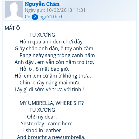
Nguyễn Chân
Ngày gửi: 10/02/2013 11:31
Có
người thích
2
MẤT Ô
TÚ XƯƠNG
Hôm qua anh đến chơi đây,
Giầy chân anh dận, ô tay anh cầm.
Rạng ngày sang trống canh năm
Anh dậy , em vẫn còn nằm trơ trơ,
Hỏi ô , ô mất bao giờ,
Hỏi em .em cứ ậm ờ không thưa.
Chỉn lo rầy nắng mai mưa
Lấy gì đi sớm về trưa với tình !
MY UMBRELLA, WHERE’S IT?
TU XƯƠNG
Oh! my dear,
Yesterday I came here.
I shod in leather
And brought a new umbrella,