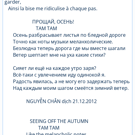
garder,
Ainsi la bise me ridiculise à chaque pas.
ПРОЩАЙ, ОСЕНЬ!
ТАМ ТАМ
Осень разбрасывает листья по бледной дороге
Точно как ноты музыки меланхолические.
Безлюдна теперь дорога где мы вместе шагали
Ветер шептает мне на уха какие стихи?
Сияет ли ещё на каждое утро заря?
Всё-таки с увлечением иду одинокой я.
Радость явилась, а не могу его задержать теперь
Над каждым моим шагом смеётся зимний ветер.
NGUYỄN CHÂN dịch 21.12.2012
SEEING OFF THE AUTUMN
TAM TAM
Like the melancholic notes,