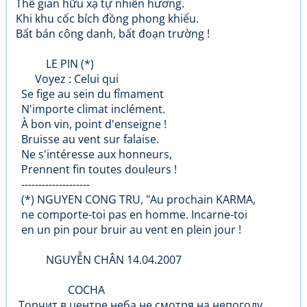
Thế gian hữu xạ tự nhiên hương.
Khi khu cốc bích đồng phong khiếu.
Bất bán công danh, bất đoạn trường !
LE PIN (*)
Voyez : Celui qui
Se fige au sein du fỉmament
N'importe climat inclément.
À bon vin, point d'enseigne !
Bruisse au vent sur falaise.
Ne s'intéresse aux honneurs,
Prennent fin toutes douleurs !
--------------------
(*) NGUYEN CONG TRU, "Au prochain KARMA,
ne comporte-toi pas en homme. Incarne-toi
en un pin pour bruir au vent en plein jour !
NGUYỄN CHÂN 14.04.2007
СОСНА
Торчит в центре неба не смотря на непогоду.