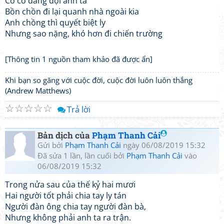
Có cô đang đợi anh ta
Bồn chồn đi lại quanh nhà ngoài kia
Anh chồng thì quyết biệt ly
Nhưng sao nặng, khó hơn đi chiến trường
[Thông tin 1 nguồn tham khảo đã được ẩn]
Khi bạn so găng với cuộc đời, cuộc đời luôn luôn thắng
(Andrew Matthews)
☆
☆
☆
☆
☆
Trả lời
Bản dịch của
Phạm Thanh Cải
Gửi bởi
Phạm Thanh Cải
ngày 06/08/2019 15:32
Đã sửa 1 lần, lần cuối bởi
Phạm Thanh Cải
vào
06/08/2019 15:32
Trong nửa sau của thế kỷ hai mươi
Hai người tốt phải chia tay ly tán
Người đàn ông chia tay người đàn bà,
Nhưng không phải anh ta ra trận.