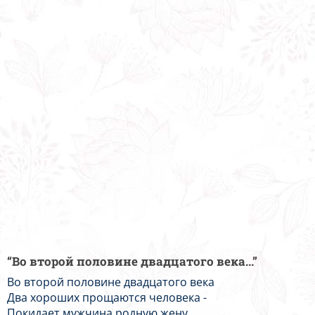
“Во второй половине двадцатого века...”
Во второй половине двадцатого века
Два хороших прощаются человека -
Покидает мужчина родную жену,