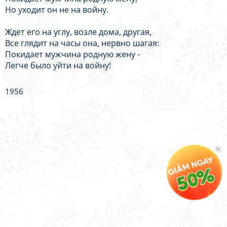
Но уходит он не на войну.
Ждет его на углу, возле дома, другая,
Все глядит на часы она, нервно шагая:
Покидает мужчина родную жену -
Легче было уйти на войну!
1956