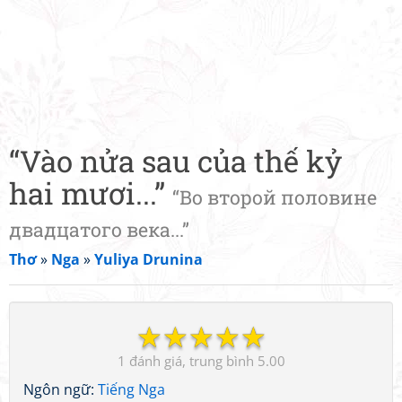
“Vào nửa sau của thế kỷ
hai mươi...”
“Во второй половине
двадцатого века...”
Thơ
»
Nga
»
Yuliya Drunina
☆
☆
☆
☆
☆
1
5.00
Ngôn ngữ:
Tiếng Nga