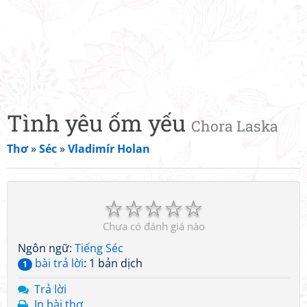
Tình yêu ốm yếu
Chora Laska
Thơ
»
Séc
»
Vladimír Holan
☆
☆
☆
☆
☆
Chưa có đánh giá nào
Ngôn ngữ:
Tiếng Séc
bài trả lời
: 1 bản dịch
1
Trả lời
In bài thơ