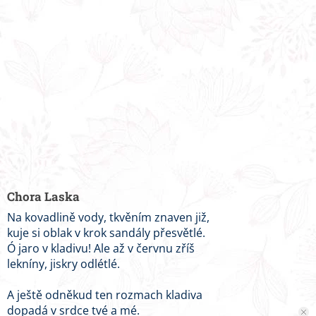
Chora Laska
Na kovadlině vody, tkvěním znaven již,
kuje si oblak v krok sandály přesvětlé.
Ó jaro v kladivu! Ale až v červnu zříš
lekníny, jiskry odlétlé.
A ještě odněkud ten rozmach kladiva
dopadá v srdce tvé a mé.