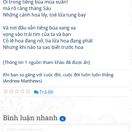
Ôi trong tiếng búa mùa xuân!
mà rõ ràng tháng Sáu
Những cánh hoa lily, toé lửa tung bay
Và nơi đâu vẫn tiếng búa vang xa
vọng vào trái tim của ta và bạn
Có lẽ hoa đang nở, tia lửa hoa đang phát
Nhưng khi nào ta sao biết trước hoa
[Thông tin 1 nguồn tham khảo đã được ẩn]
Khi bạn so găng với cuộc đời, cuộc đời luôn luôn thắng
(Andrew Matthews)
☆
☆
☆
☆
☆
Trả lời
Bình luận nhanh
0