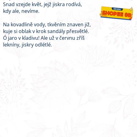
Snad vzejde květ, jejž jiskra rodívá,
kdy ale, nevíme.
Na kovadlině vody, tkvěním znaven již,
kuje si oblak v krok sandály přesvětlé.
Ó jaro v kladivu! Ale už v červnu zříš
lekníny, jiskry odlétlé.