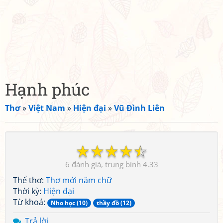
Hạnh phúc
Thơ
»
Việt Nam
»
Hiện đại
»
Vũ Đình Liên
☆
☆
☆
☆
☆
6
4.33
Thể thơ:
Thơ mới năm chữ
Thời kỳ:
Hiện đại
Từ khoá:
Nho học (10)
thầy đồ (12)
Trả lời