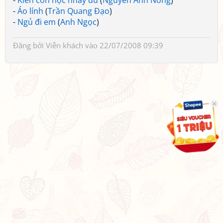
-
Kiến con học nhảy dù
(
Nguyễn Anh Nông
)
-
Áo lính
(
Trần Quang Đạo
)
-
Ngủ đi em
(
Anh Ngọc
)
Đăng bởi
Viễn khách
vào 22/07/2008 09:39