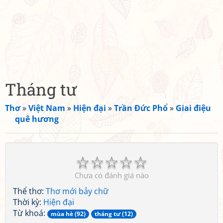
Tháng tư
Thơ
»
Việt Nam
»
Hiện đại
»
Trần Đức Phổ
»
Giai điệu
quê hương
☆
☆
☆
☆
☆
Chưa có đánh giá nào
Thể thơ:
Thơ mới bảy chữ
Thời kỳ:
Hiện đại
Từ khoá:
mùa hè (92)
tháng tư (12)