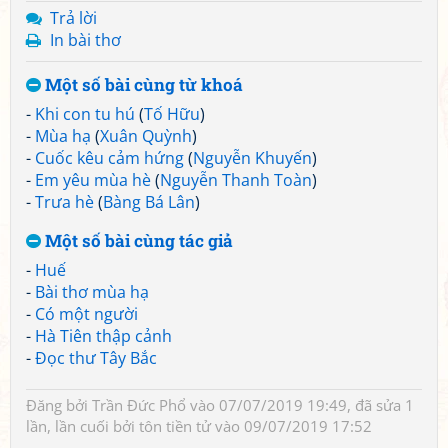
Trả lời
In bài thơ
Một số bài cùng từ khoá
-
Khi con tu hú
(
Tố Hữu
)
-
Mùa hạ
(
Xuân Quỳnh
)
-
Cuốc kêu cảm hứng
(
Nguyễn Khuyến
)
-
Em yêu mùa hè
(
Nguyễn Thanh Toàn
)
-
Trưa hè
(
Bàng Bá Lân
)
Một số bài cùng tác giả
-
Huế
-
Bài thơ mùa hạ
-
Có một người
-
Hà Tiên thập cảnh
-
Đọc thư Tây Bắc
Đăng bởi
Trần Đức Phổ
vào 07/07/2019 19:49, đã sửa 1
lần, lần cuối bởi
tôn tiền tử
vào 09/07/2019 17:52