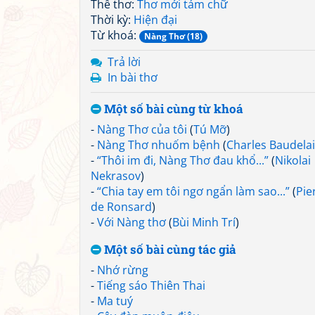
Thể thơ:
Thơ mới tám chữ
Thời kỳ:
Hiện đại
Từ khoá:
Nàng Thơ (18)
Trả lời
In bài thơ
Một số bài cùng từ khoá
-
Nàng Thơ của tôi
(
Tú Mỡ
)
-
Nàng Thơ nhuốm bệnh
(
Charles Baudela
-
“Thôi im đi, Nàng Thơ đau khổ...”
(
Nikolai
Nekrasov
)
-
“Chia tay em tôi ngơ ngẩn làm sao...”
(
Pie
de Ronsard
)
-
Với Nàng thơ
(
Bùi Minh Trí
)
Một số bài cùng tác giả
-
Nhớ rừng
-
Tiếng sáo Thiên Thai
-
Ma tuý