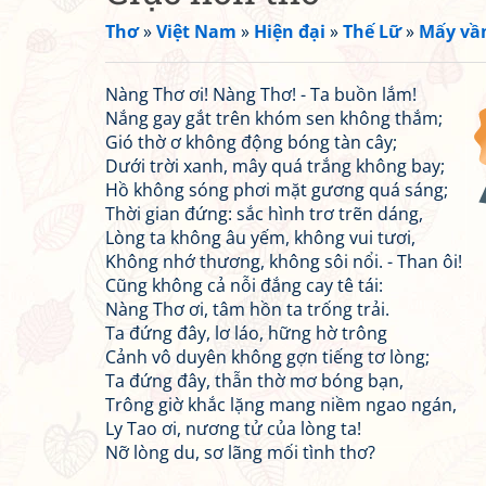
Thơ
»
Việt Nam
»
Hiện đại
»
Thế Lữ
»
Mấy vần
Nàng Thơ ơi! Nàng Thơ! - Ta buồn lắm!
Nắng gay gắt trên khóm sen không thắm;
Gió thờ ơ không động bóng tàn cây;
Dưới trời xanh, mây quá trắng không bay;
Hồ không sóng phơi mặt gương quá sáng;
Thời gian đứng: sắc hình trơ trẽn dáng,
Lòng ta không âu yếm, không vui tươi,
Không nhớ thương, không sôi nổi. - Than ôi!
Cũng không cả nỗi đắng cay tê tái:
Nàng Thơ ơi, tâm hồn ta trống trải.
Ta đứng đây, lơ láo, hững hờ trông
Cảnh vô duyên không gợn tiếng tơ lòng;
Ta đứng đây, thẫn thờ mơ bóng bạn,
Trông giờ khắc lặng mang niềm ngao ngán,
Ly Tao ơi, nương tử của lòng ta!
Nỡ lòng du, sơ lãng mối tình thơ?