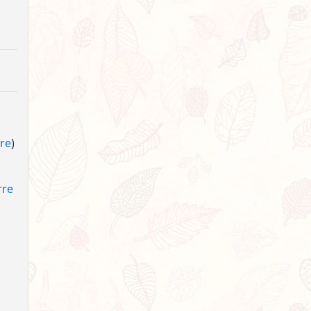
ire
)
rre