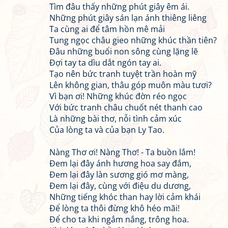
Tìm đâu thấy những phút giây êm ái.
Những phút giây sán lạn ánh thiêng liêng
Ta cùng ai để tâm hồn mê mải
Tung ngọc châu gieo những khúc thần tiên?
Đâu những buổi non sông cùng lặng lẽ
Đợi tay ta dìu dắt ngón tay ai.
Tạo nên bức tranh tuyệt trần hoàn mỹ
Lên không gian, thâu góp muôn màu tươi?
Vì bạn ơi! Những khúc đờn réo ngọc
Với bức tranh châu chuốt nét thanh cao
Là những bài thơ, nỗi tình cảm xúc
Của lòng ta và của bạn Ly Tao.
Nàng Thơ ơi! Nàng Thơ! - Ta buồn lắm!
Đem lại đây ánh hương hoa say đắm,
Đem lại đây làn sương gió mơ màng,
Đem lại đây, cùng với điệu du dương,
Những tiếng khóc than hay lời cảm khái
Để lòng ta thôi đừng khô héo mãi!
Để cho ta khi ngắm nắng, trông hoa.