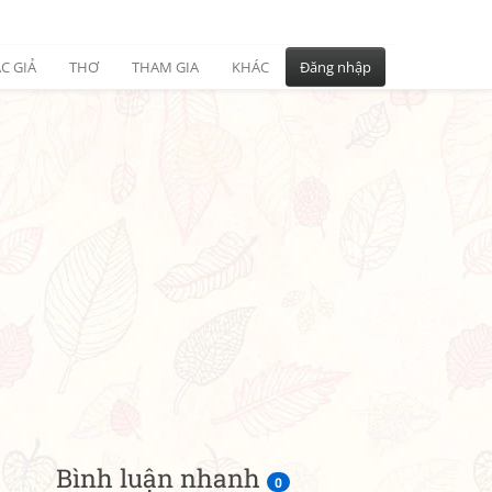
C GIẢ
THƠ
THAM GIA
KHÁC
Đăng nhập
Bình luận nhanh
0