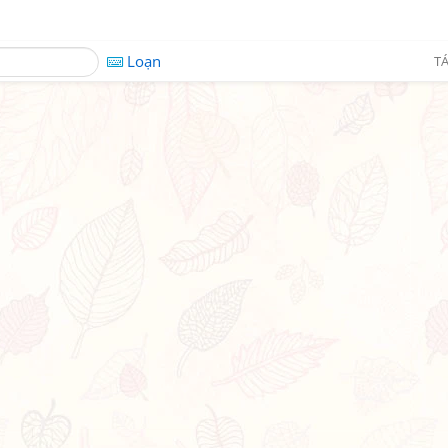
Loạn
TÁ