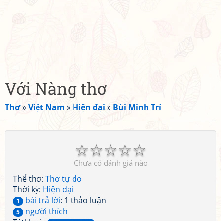
Với Nàng thơ
Thơ
»
Việt Nam
»
Hiện đại
»
Bùi Minh Trí
☆
☆
☆
☆
☆
Chưa có đánh giá nào
Thể thơ:
Thơ tự do
Thời kỳ:
Hiện đại
bài trả lời
: 1 thảo luận
1
người thích
5