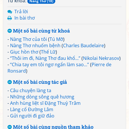
Từ khoá:
Nàng Thơ (18)
Trả lời
In bài thơ
Một số bài cùng từ khoá
-
Nàng Thơ của tôi
(
Tú Mỡ
)
-
Nàng Thơ nhuốm bệnh
(
Charles Baudelaire
)
-
Giục hồn thơ
(
Thế Lữ
)
-
“Thôi im đi, Nàng Thơ đau khổ...”
(
Nikolai Nekrasov
)
-
“Chia tay em tôi ngơ ngẩn làm sao...”
(
Pierre de
Ronsard
)
Một số bài cùng tác giả
-
Câu chuyện làng ta
-
Những dòng sông quê hương
-
Anh hùng liệt sĩ Đặng Thuỳ Trâm
-
Làng cổ Đường Lâm
-
Gửi người đi giữ đảo
Một số bài cùng nguồn tham khảo