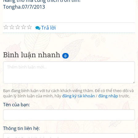
Nàng thơ mà cũng thích trốn tìm!
Tongha.07/7/2013
☆
☆
☆
☆
☆
Trả lời
Bình luận nhanh
0
Bạn đang bình luận với tư cách khách viếng thăm. Để có thể theo dõi và
quản lý bình luận của mình, hãy
đăng ký tài khoản
/
đăng nhập
trước.
Tên của bạn:
Thông tin liên hệ: