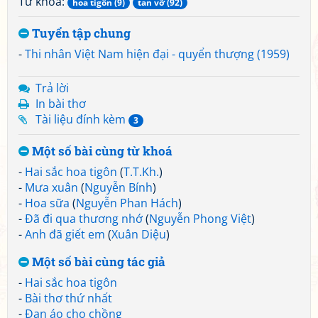
Từ khoá:
hoa tigôn (9)
tan vỡ (92)
Tuyển tập chung
-
Thi nhân Việt Nam hiện đại - quyển thượng (1959)
Trả lời
In bài thơ
Tài liệu đính kèm
3
Một số bài cùng từ khoá
-
Hai sắc hoa tigôn
(
T.T.Kh.
)
-
Mưa xuân
(
Nguyễn Bính
)
-
Hoa sữa
(
Nguyễn Phan Hách
)
-
Đã đi qua thương nhớ
(
Nguyễn Phong Việt
)
-
Anh đã giết em
(
Xuân Diệu
)
Một số bài cùng tác giả
-
Hai sắc hoa tigôn
-
Bài thơ thứ nhất
-
Đan áo cho chồng