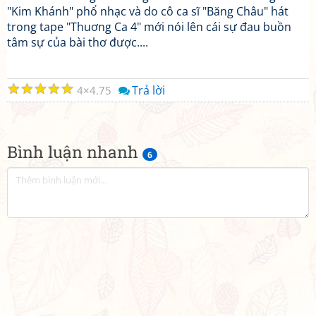
"Kim Khánh" phổ nhạc và do cô ca sĩ "Băng Châu" hát
trong tape "Thuơng Ca 4" mới nói lên cái sự đau buồn
tâm sự của bài thơ được....
☆
☆
☆
☆
☆
Trả lời
4
4.75
Bình luận nhanh
6