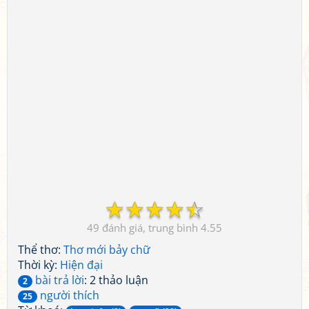
☆
☆
☆
☆
☆
49
4.55
Thể thơ:
Thơ mới bảy chữ
Thời kỳ:
Hiện đại
bài trả lời
: 2 thảo luận
2
người thích
25