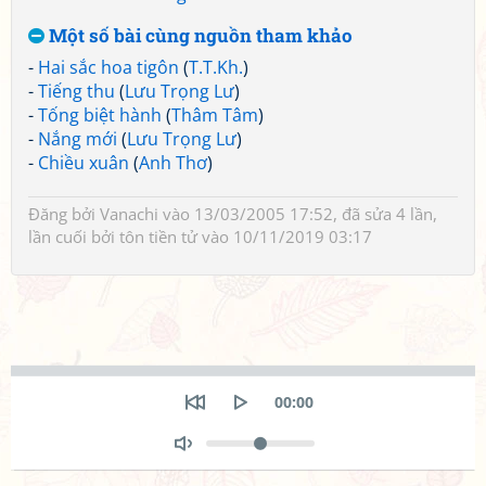
Một số bài cùng nguồn tham khảo
-
Hai sắc hoa tigôn
(
T.T.Kh.
)
-
Tiếng thu
(
Lưu Trọng Lư
)
-
Tống biệt hành
(
Thâm Tâm
)
-
Nắng mới
(
Lưu Trọng Lư
)
-
Chiều xuân
(
Anh Thơ
)
Đăng bởi
Vanachi
vào 13/03/2005 17:52, đã sửa 4 lần,
lần cuối bởi
tôn tiền tử
vào 10/11/2019 03:17
Seek
Current
00:00
time
Restart
Play
Volume
Toggle
Mute