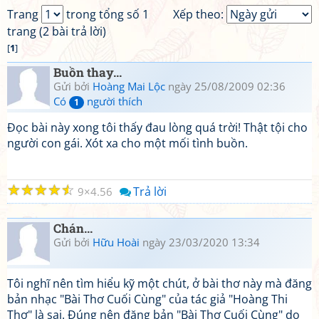
Trang
trong tổng số 1
Xếp theo:
trang (2 bài trả lời)
[
1
]
Buồn thay...
Gửi bởi
Hoàng Mai Lộc
ngày 25/08/2009 02:36
Có
người thích
1
Đọc bài này xong tôi thấy đau lòng quá trời! Thật tội cho
người con gái. Xót xa cho một mối tình buồn.
☆
☆
☆
☆
☆
Trả lời
9
4.56
Chán...
Gửi bởi
Hữu Hoài
ngày 23/03/2020 13:34
Tôi nghĩ nên tìm hiểu kỹ một chút, ở bài thơ này mà đăng
bản nhạc "Bài Thơ Cuối Cùng" của tác giả "Hoàng Thi
Thơ" là sai. Đúng nên đăng bản "Bài Thơ Cuối Cùng" do