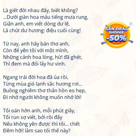
Là giết đời nhau đấy, biết không?
...Dưới giàn hoa máu tiếng mưa rung,
Giận anh, em viết dòng dư lệ,
Là chút dư hương: điệu cuối cùng!
Từ nay, anh hãy bán thơ anh,
Còn để yên tôi với một mình,
Những cánh hoa lòng, hừ! đã ghét,
Thì đem mà đổi lấy hư vinh.
Ngang trái đời hoa đã úa rồi,
Từng mùa gió lạnh sắc hương rơi...
Buồng nghiêm thơ thẩn hồn eo hẹp,
Đi nhớ người không muốn nhớ lời!
Tôi oán hờn anh, mỗi phút giây,
Tôi run sợ viết, bởi rồi đây
Nếu không yên được thì tôi... chết
Đêm hỡi! làm sao tối thế này?