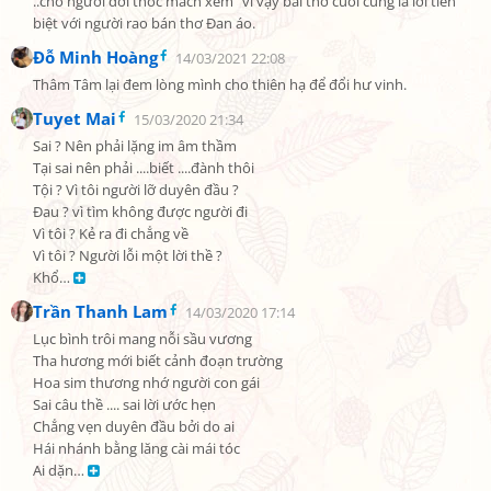
..cho người đời thóc mách xem" vì vậy bài thơ cuối cùng là lời tiễn 
biệt với người rao bán thơ Đan áo.
Đỗ Minh Hoàng
14/03/2021 22:08
Thâm Tâm lại đem lòng mình cho thiên hạ để đổi hư vinh.
Tuyet Mai
15/03/2020 21:34
Sai ? Nên phải lặng im âm thầm

Tại sai nên phải ....biết ....đành thôi

Tội ? Vì tôi người lỡ duyên đầu ?

Đau ? vì tìm không được người đi

Vì tôi ? Kẻ ra đi chẳng về

Vì tôi ? Người lỗi một lời thề ?

Khổ… 
Trần Thanh Lam
14/03/2020 17:14
Lục bình trôi mang nỗi sầu vương

Tha hương mới biết cảnh đoạn trường

Hoa sim thương nhớ người con gái

Sai câu thề .... sai lời ước hẹn

Chẳng vẹn duyên đầu bởi do ai

Hái nhánh bằng lăng cài mái tóc

Ai dặn… 