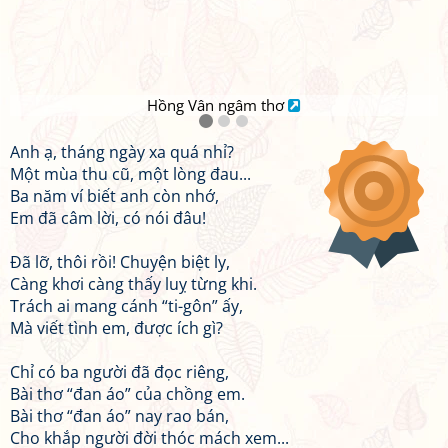
Hồng Vân ngâm thơ
Anh ạ, tháng ngày xa quá nhỉ?
Một mùa thu cũ, một lòng đau...
Ba năm ví biết anh còn nhớ,
Em đã câm lời, có nói đâu!
Đã lỡ, thôi rồi! Chuyện biệt ly,
Càng khơi càng thấy luỵ từng khi.
Trách ai mang cánh “ti-gôn” ấy,
Mà viết tình em, được ích gì?
Chỉ có ba người đã đọc riêng,
Bài thơ “đan áo” của chồng em.
Bài thơ “đan áo” nay rao bán,
Cho khắp người đời thóc mách xem...