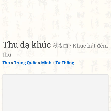
Thu dạ khúc
秋夜曲 • Khúc hát đêm
thu
Thơ
»
Trung Quốc
»
Minh
»
Từ Thông