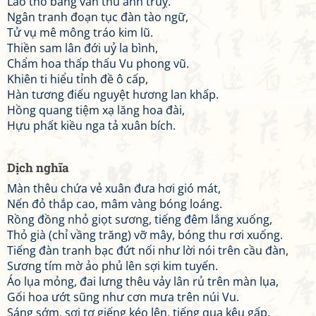
Lão thố băng vân thu ảnh truỵ.
Ngân tranh đoạn tục đàn tào ngữ,
Tử vụ mê mông tráo kim lũ.
Thiền sam lân đới uỷ la bình,
Chẩm hoa thấp thấu Vu phong vũ.
Khiên ti hiểu tỉnh đề ô cấp,
Hàn tương điếu nguyệt hương lan khấp.
Hồng quang tiệm xạ lăng hoa đài,
Hựu phất kiều nga tả xuân bích.
Dịch nghĩa
Màn thêu chứa vẻ xuân đưa hơi gió mát,
Nến đỏ thắp cao, mâm vàng bóng loáng.
Rồng đồng nhỏ giọt sương, tiếng đêm lắng xuống,
Thỏ già (chỉ vầng trăng) vỡ mây, bóng thu rơi xuống.
Tiếng đàn tranh bạc đứt nối như lời nói trên cầu đàn,
Sương tím mờ ảo phủ lên sợi kim tuyến.
Áo lụa mỏng, đai lưng thêu vảy lân rủ trên màn lụa,
Gối hoa ướt sũng như cơn mưa trên núi Vu.
Sáng sớm, sợi tơ giếng kéo lên, tiếng quạ kêu gấp,