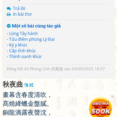
Trả lời
In bài thơ
Một số bài cùng tác giả
-
Lũng Tây hành
-
Tửu điếm phùng Lý Đại
-
Ký y khúc
-
Cấp tỉnh khúc
-
Thính oanh khúc
Đăng bởi
Vũ Phong Lĩnh 武風嶺
vào 24/09/2025 18:57
秋
夜
曲
畫
幕
含
春
度
清
吹
，
髙
燒
絳
蠟
金
盤
膩
。
銅
龍
滴
露
夜
聲
沈
，