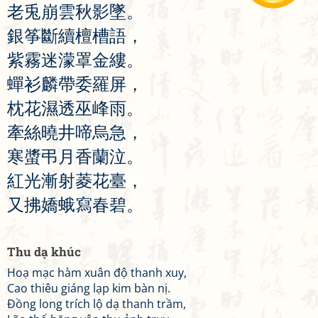
老
兎
崩
雲
秋
影
墜
。
銀
筝
斷
續
檀
槽
語
，
紫
霧
迷
濛
罩
金
縷
。
蟬
衫
麟
帶
委
羅
屏
，
枕
花
濕
透
巫
峰
雨
。
牽
絲
曉
井
啼
烏
急
，
寒
螿
弔
月
香
蘭
泣
。
紅
光
漸
射
菱
花
臺
，
又
拂
嬌
蛾
寫
春
碧
。
Thu dạ khúc
Hoạ mạc hàm xuân độ thanh xuy,
Cao thiêu giáng lạp kim bàn nị.
Đồng long trích lộ dạ thanh trầm,