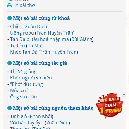
In bài thơ
Một số bài cùng từ khoá
-
Chiều
(
Xuân Diệu
)
-
Uống rượu
(
Trần Huyền Trân
)
-
Tản Đà bị tẩu hoả nhập ma
(
Bùi Giáng
)
-
Tu tiên
(
Tú Mỡ
)
-
Khóc Tản Đà
(
Trần Huyền Trân
)
Một số bài cùng tác giả
-
Thương ông
-
Khóc người vợ hiền
-
“Phở” đức tụng
-
Mùa xuân
-
Ông và cháu
Một số bài cùng nguồn tham khảo
-
Tình già
(
Phan Khôi
)
-
Với bàn tay ấy...
(
Xuân Diệu
)