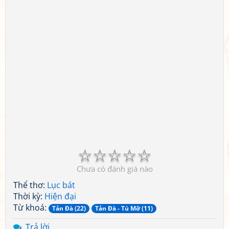
☆
☆
☆
☆
☆
Chưa có đánh giá nào
Thể thơ:
Lục bát
Thời kỳ:
Hiện đại
Từ khoá:
Tản Đà (22)
Tản Đà - Tú Mỡ (11)
Trả lời