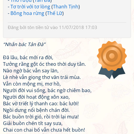
-
Thơ rượu
(
Tản Đà
)
-
Tơ trời với tơ lòng
(
Thanh Tịnh
)
-
Bông hoa rừng
(
Thế Lữ
)
Đăng bởi
tôn tiền tử
vào 11/07/2018 17:03
“Nhắn bác Tản Đà”
Đã lâu, bác mới ra đời,
Tưởng rằng gột óc theo thời duy tân.
Nào ngờ bác vẫn say lăn,
Lè nhè vẫn giọng thơ văn trái mùa.
Vẫn còn mộng mị, mơ hồ,
Người đời vui sống, bác ngờ chiêm bao,
Người đời hoạt động xôn xao,
Bác vờ triết lý thanh cao: bác lười!
Ngồi dưng nổi bệnh chán đời.
Bác buồn trời gió, rồi trời lại mưa!
Giải buồn chén tít say sưa,
Chai con chai bố vẫn chưa hết buồn!