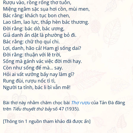
Rượu vào, rồng rổng thơ tuôn,
Miệng ngâm sặc sụa hơi cồn, mùi men,
Bác rằng: khách tục bon chen,
Lao tâm, lao lực, thấp hèn bác thương.
Đời rằng: bác dở, bác ương,
Giả danh ẩn dật là phường bỏ đi.
Bác rằng: chữ thọ quí chi.
Lợi, danh, hão cả! Ham gì sống dai?
Đời rằng: thuận với lẽ trời,
Sống mà gánh vác việc đời mới hay.
Còn như sống để mà... say.
Hỏi ai vất vưởng bấy nay làm gì?
Rung đùi, rượu nốc tì tì,
Người ta tỉnh, bác li bì vẫn mê!
Bài thơ này nhằm châm chọc bài
Thơ rượu
của Tản Đà đăng
trên
Tiểu thuyết thứ bảy
số 47 (1935).
[Thông tin 1 nguồn tham khảo đã được ẩn]