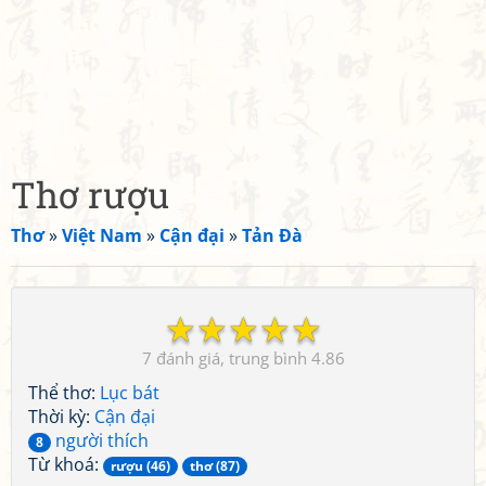
Thơ rượu
Thơ
»
Việt Nam
»
Cận đại
»
Tản Đà
☆
☆
☆
☆
☆
7
4.86
Thể thơ:
Lục bát
Thời kỳ:
Cận đại
người thích
8
Từ khoá:
rượu (46)
thơ (87)