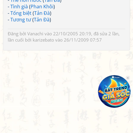
-
Thề non nước
(
Tản Đà
)
-
Tình già
(
Phan Khôi
)
-
Tống biệt
(
Tản Đà
)
-
Tương tư
(
Tản Đà
)
Đăng bởi
Vanachi
vào 22/10/2005 20:19, đã sửa 2 lần,
lần cuối bởi
karizebato
vào 26/11/2009 07:57