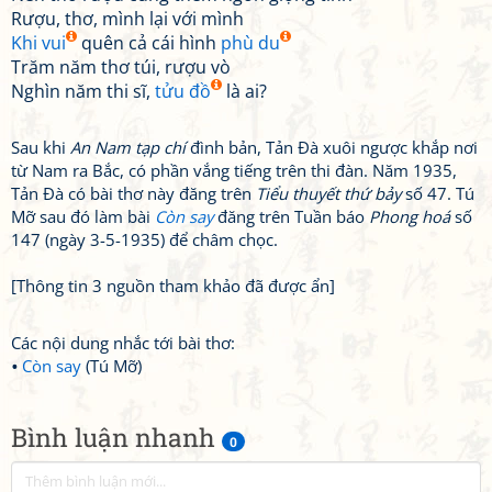
Rượu, thơ, mình lại với mình
Khi vui
quên cả cái hình
phù du
Trăm năm thơ túi, rượu vò
Nghìn năm thi sĩ,
tửu đồ
là ai?
Sau khi
An Nam tạp chí
đình bản, Tản Đà xuôi ngược khắp nơi
từ Nam ra Bắc, có phần vắng tiếng trên thi đàn. Năm 1935,
Tản Đà có bài thơ này đăng trên
Tiểu thuyết thứ bảy
số 47. Tú
Mỡ sau đó làm bài
Còn say
đăng trên Tuần báo
Phong hoá
số
147 (ngày 3-5-1935) để châm chọc.
[Thông tin 3 nguồn tham khảo đã được ẩn]
Các nội dung nhắc tới bài thơ:
Còn say
(Tú Mỡ)
Bình luận nhanh
0