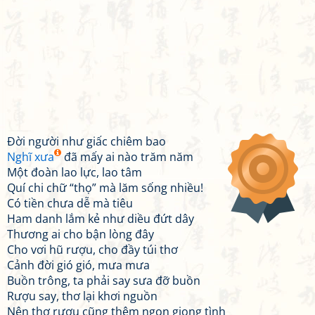
Đời người như giấc chiêm bao
Nghĩ xưa
đã mấy ai nào trăm năm
Một đoàn lao lực, lao tâm
Quí chi chữ “thọ” mà lăm sống nhiều!
Có tiền chưa dễ mà tiêu
Ham danh lắm kẻ như diều đứt dây
Thương ai cho bận lòng đây
Cho vơi hũ rượu, cho đầy túi thơ
Cảnh đời gió gió, mưa mưa
Buồn trông, ta phải say sưa đỡ buồn
Rượu say, thơ lại khơi nguồn
Nên thơ rượu cũng thêm ngon giọng tình