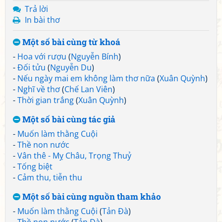
Trả lời
In bài thơ
Một số bài cùng từ khoá
-
Hoa với rượu
(
Nguyễn Bính
)
-
Đối tửu
(
Nguyễn Du
)
-
Nếu ngày mai em không làm thơ nữa
(
Xuân Quỳnh
)
-
Nghĩ về thơ
(
Chế Lan Viên
)
-
Thời gian trắng
(
Xuân Quỳnh
)
Một số bài cùng tác giả
-
Muốn làm thằng Cuội
-
Thề non nước
-
Vân thê - Mỵ Châu, Trọng Thuỷ
-
Tống biệt
-
Cảm thu, tiễn thu
Một số bài cùng nguồn tham khảo
-
Muốn làm thằng Cuội
(
Tản Đà
)