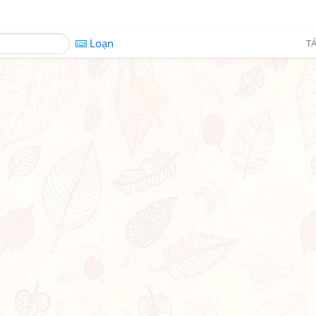
Loạn
TÁ