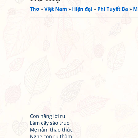
Thơ
»
Việt Nam
»
Hiện đại
»
Phi Tuyết Ba
»
M
Con nâng lời ru
Làm cây sáo trúc
Mẹ nằm thao thức
Nghe con ru thầm