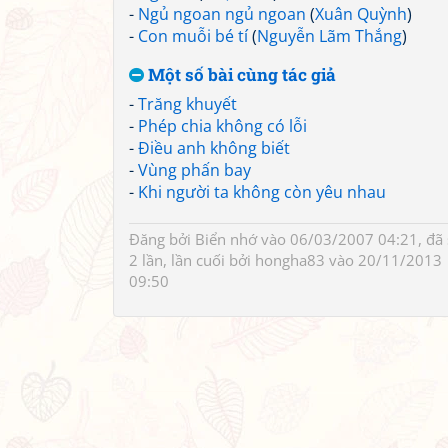
-
Ngủ ngoan ngủ ngoan
(
Xuân Quỳnh
)
-
Con muỗi bé tí
(
Nguyễn Lãm Thắng
)
Một số bài cùng tác giả
-
Trăng khuyết
-
Phép chia không có lỗi
-
Điều anh không biết
-
Vùng phấn bay
-
Khi người ta không còn yêu nhau
Đăng bởi
Biển nhớ
vào 06/03/2007 04:21, đã
2 lần, lần cuối bởi
hongha83
vào 20/11/2013
09:50