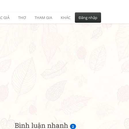
C GIẢ
THƠ
THAM GIA
KHÁC
Đăng nhập
Bình luận nhanh
2