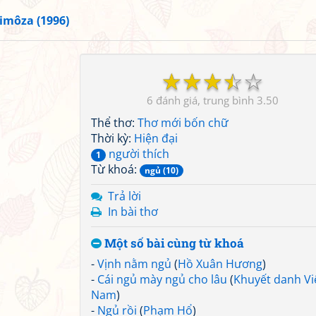
imôza (1996)
☆
☆
☆
☆
☆
6
3.50
Thể thơ:
Thơ mới bốn chữ
Thời kỳ:
Hiện đại
người thích
1
Từ khoá:
ngủ (10)
Trả lời
In bài thơ
Một số bài cùng từ khoá
-
Vịnh nằm ngủ
(
Hồ Xuân Hương
)
-
Cái ngủ mày ngủ cho lâu
(
Khuyết danh Vi
Nam
)
-
Ngủ rồi
(
Phạm Hổ
)