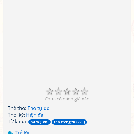
☆
☆
☆
☆
☆
Chưa có đánh giá nào
Thể thơ:
Thơ tự do
Thời kỳ:
Hiện đại
Từ khoá:
mưa (186)
thơ trong tù (221)
Trả lời