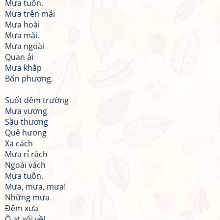
Mưa tuôn.
Mưa trên mái
Mưa hoài
Mưa mãi.
Mưa ngoài
Quan ải
Mưa khắp
Bốn phương.
Suốt đêm trường
Mưa vương
Sầu thương
Quê hương
Xa cách
Mưa rỉ rách
Ngoài vách
Mưa tuôn.
Mưa, mưa, mưa!
Những mưa
Đêm xưa
Ồ ạt xối về!