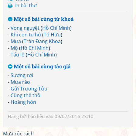
In bài thơ
Một số bài cùng từ khoá
-
Vọng nguyệt
(
Hồ Chí Minh
)
-
Khi con tu hú
(
Tố Hữu
)
-
Mưa
(
Trần Đăng Khoa
)
-
Mộ
(
Hồ Chí Minh
)
-
Tẩu lộ
(
Hồ Chí Minh
)
Một số bài cùng tác giả
-
Sương rơi
-
Mưa rào
-
Gửi Trương Tửu
-
Cũng thế thôi
-
Hoàng hôn
Đăng bởi
hảo liễu
vào 09/07/2016 23:10
Mưa róc rách