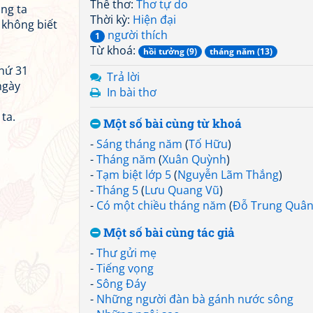
Thể thơ:
Thơ tự do
ng ta
Thời kỳ:
Hiện đại
 không biết
người thích
1
Từ khoá:
hồi tưởng (9)
tháng năm (13)
hứ 31
Trả lời
ngày
In bài thơ
ta.
Một số bài cùng từ khoá
-
Sáng tháng năm
(
Tố Hữu
)
-
Tháng năm
(
Xuân Quỳnh
)
-
Tạm biệt lớp 5
(
Nguyễn Lãm Thắng
)
-
Tháng 5
(
Lưu Quang Vũ
)
-
Có một chiều tháng năm
(
Đỗ Trung Quâ
Một số bài cùng tác giả
-
Thư gửi mẹ
-
Tiếng vọng
-
Sông Đáy
-
Những người đàn bà gánh nước sông