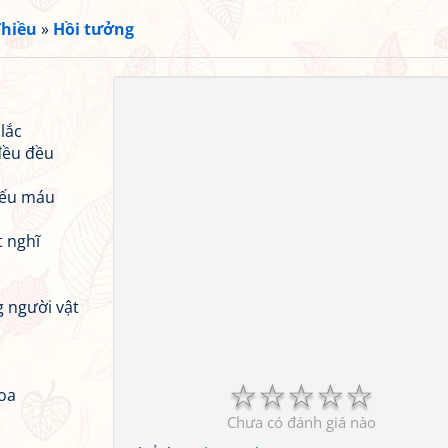
hiều
»
Hồi tưởng
lắc
đều đều
iếu máu
t nghĩ
 người vật
☆
☆
☆
☆
☆
oa
Chưa có đánh giá nào