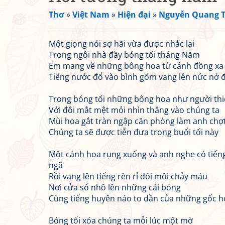
Thơ
»
Việt Nam
»
Hiện đại
»
Nguyễn Quang T
Một giọng nói sợ hãi vừa được nhắc lại
Trong ngôi nhà đầy bóng tối tháng Năm
Em mang về những bông hoa từ cánh đồng xa 
Tiếng nước đổ vào bình gốm vang lên nức nở 
Trong bóng tối những bông hoa như người th
Với đôi mắt mệt mỏi nhìn thẳng vào chúng ta
Mùi hoa gắt tràn ngập căn phòng làm anh chợ
Chúng ta sẽ được tiễn đưa trong buổi tối này
Một cánh hoa rụng xuống và anh nghe có tiếng
ngã
Rồi vang lên tiếng rên rỉ đôi môi chảy máu
Nơi cửa sổ nhô lên những cái bóng
Cùng tiếng huyên náo to dần của những gốc h
Bóng tối xóa chúng ta mỗi lúc một mờ