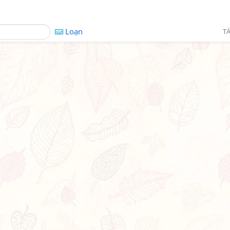
Loạn
TÁ