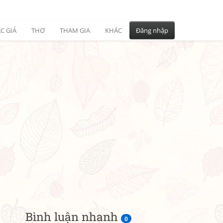
C GIẢ
THƠ
THAM GIA
KHÁC
Đăng nhập
Bình luận nhanh
0