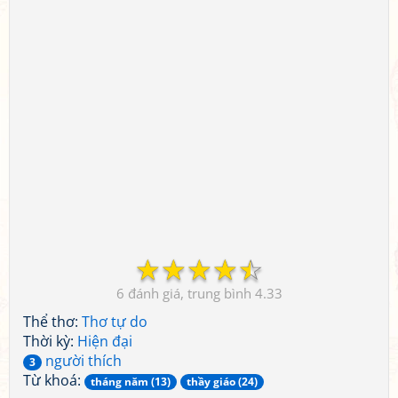
☆
☆
☆
☆
☆
6
4.33
Thể thơ:
Thơ tự do
Thời kỳ:
Hiện đại
người thích
3
Từ khoá:
tháng năm (13)
thầy giáo (24)