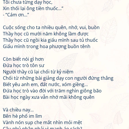
Tôi chưa từng dạy học,
Xin thối lại ông tiền thuốc...”
- “Cám ơn...”
Cuộc sống cho ta nhiều quên, nhớ, vui, buồn
Thầy học cũ mười năm không lầm được
Thầy học cũ ngồi kia giấu mình sau tủ thuốc
Giấu mình trong hoa phượng buồn tênh
Còn biết nói gì hơn
Đứa học trò tôn sư
Người thầy cũ lại chối từ kỷ niệm
Chối từ những bài giảng dạy con người đứng thẳng
Biết yêu anh em, đất nước, xóm giềng...
Đứa học trò vào đời với trăm nghìn giông bão
Bài học ngày xưa vẫn nhớ mãi không quên
Và chiều nay...
Bên hè phố im lìm
Vành nón sụp che mắt nhìn mỏi mệt
Câu phủ nhận phải vì manh áo rách?