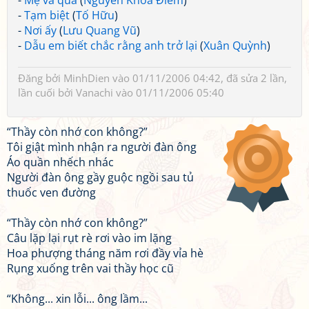
-
Mẹ và quả
(
Nguyễn Khoa Điềm
)
-
Tạm biệt
(
Tố Hữu
)
-
Nơi ấy
(
Lưu Quang Vũ
)
-
Dẫu em biết chắc rằng anh trở lại
(
Xuân Quỳnh
)
Đăng bởi
MinhDien
vào 01/11/2006 04:42, đã sửa 2 lần,
lần cuối bởi
Vanachi
vào 01/11/2006 05:40
“Thầy còn nhớ con không?”
Tôi giật mình nhận ra người đàn ông
Áo quần nhếch nhác
Người đàn ông gầy guộc ngồi sau tủ
thuốc ven đường
“Thầy còn nhớ con không?”
Câu lặp lại rụt rè rơi vào im lặng
Hoa phượng tháng năm rơi đầy vỉa hè
Rụng xuống trên vai thầy học cũ
“Không... xin lỗi... ông lầm...