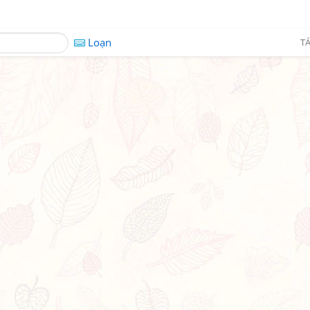
Loạn
TÁ