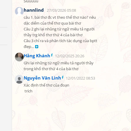
Siuuuuu
hannlind
27/03/2026 05:08
câu 1. bài thơ đc vt theo thể thơ nào? nêu 
dặc diểm của thể thơ qua bài thơ

Câu 2 ghi lại nhũng từ ngữ miêu tả người 
thầy trg khổ thơ thứ 4 của bài thơ

Câu 3 chỉ ra và phân tích tác dụng của bptt 
điẹp… 
Hằng Khánh
12/02/2025 20:26
Ghi lại những từ ngữ miêu tả người thầy 
trong khổ thơ thứ 4 của bài thơ
Nguyễn Văn Linh
12/01/2022 08:53
Xác định thể thơ của đoạn

 trích