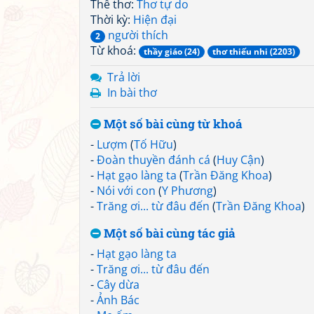
Thể thơ:
Thơ tự do
Thời kỳ:
Hiện đại
người thích
2
Từ khoá:
thầy giáo (24)
thơ thiếu nhi (2203)
Trả lời
In bài thơ
Một số bài cùng từ khoá
-
Lượm
(
Tố Hữu
)
-
Đoàn thuyền đánh cá
(
Huy Cận
)
-
Hạt gạo làng ta
(
Trần Đăng Khoa
)
-
Nói với con
(
Y Phương
)
-
Trăng ơi... từ đâu đến
(
Trần Đăng Khoa
)
Một số bài cùng tác giả
-
Hạt gạo làng ta
-
Trăng ơi... từ đâu đến
-
Cây dừa
-
Ảnh Bác