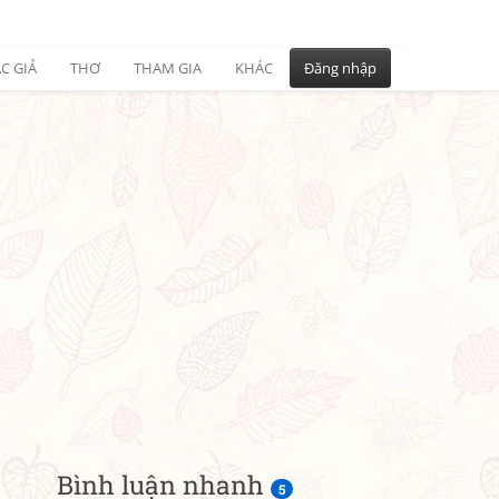
C GIẢ
THƠ
THAM GIA
KHÁC
Đăng nhập
Bình luận nhanh
5