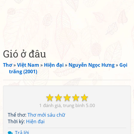
Gió ở đâu
Thơ
»
Việt Nam
»
Hiện đại
»
Nguyễn Ngọc Hưng
»
Gọi
trăng (2001)
☆
☆
☆
☆
☆
1
5.00
Thể thơ:
Thơ mới sáu chữ
Thời kỳ:
Hiện đại
Trả lời