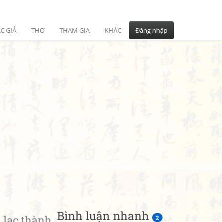
C GIẢ
THƠ
THAM GIA
KHÁC
Đăng nhập
Bình luận nhanh
 lạc thành
2