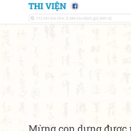
THI VIỆN
Mừng con dựng được