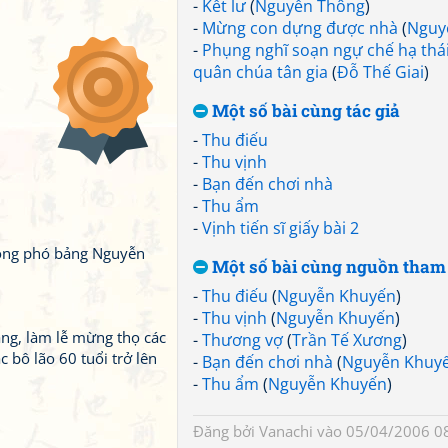
-
Kết lư
(
Nguyễn Thông
)
-
Mừng con dựng được nhà
(
Nguy
-
Phụng nghĩ soạn ngự chế hạ thá
quân chúa tân gia
(
Đỗ Thế Giai
)
Một số bài cùng tác giả
-
Thu điếu
-
Thu vịnh
-
Bạn đến chơi nhà
-
Thu ẩm
-
Vịnh tiến sĩ giấy bài 2
 ông phó bảng Nguyễn
Một số bài cùng nguồn tham
-
Thu điếu
(
Nguyễn Khuyến
)
-
Thu vịnh
(
Nguyễn Khuyến
)
àng, làm lễ mừng thọ các
-
Thương vợ
(
Trần Tế Xương
)
c bô lão 60 tuổi trở lên
-
Bạn đến chơi nhà
(
Nguyễn Khuy
-
Thu ẩm
(
Nguyễn Khuyến
)
Đăng bởi
Vanachi
vào 05/04/2006 0