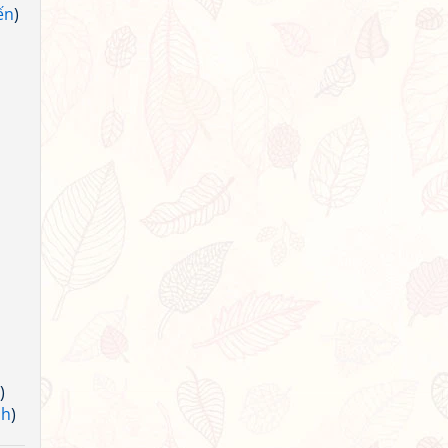
ến
)
)
nh
)