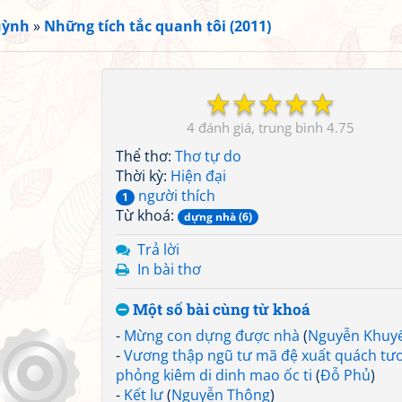
uỳnh
»
Những tích tắc quanh tôi (2011)
☆
☆
☆
☆
☆
4
4.75
Thể thơ:
Thơ tự do
Thời kỳ:
Hiện đại
người thích
1
Từ khoá:
dựng nhà (6)
Trả lời
In bài thơ
Một số bài cùng từ khoá
-
Mừng con dựng được nhà
(
Nguyễn Khuy
-
Vương thập ngũ tư mã đệ xuất quách tư
phỏng kiêm di dinh mao ốc ti
(
Đỗ Phủ
)
-
Kết lư
(
Nguyễn Thông
)