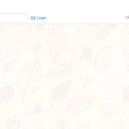
Loạn
TÁ