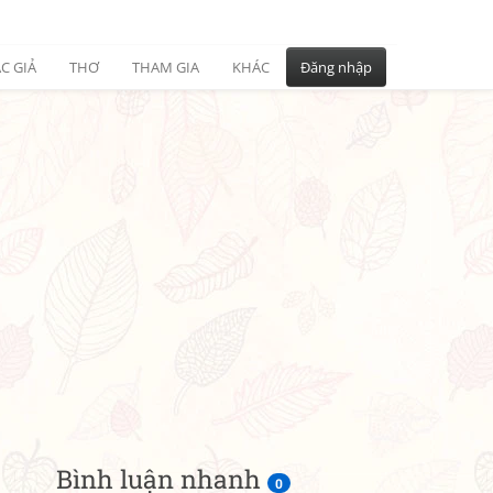
C GIẢ
THƠ
THAM GIA
KHÁC
Đăng nhập
Bình luận nhanh
0