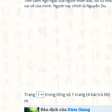
Tình cảnh ngơ ngác của người miền Bắc, tôi cũ nh
vai vế của mình. Người này chính là Nguyễn Du.
Trang
trong tổng số 1 trang (4 bài trả lời)
[
1
]
Bản dịch của
Đàm Giang