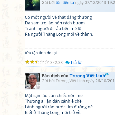
Gửi bởi
tôn tiền tử
ngày 07/12/2013 19:
Có một người vẻ thật đáng thương
Da sạm tro, áo nón rách bươm
Tránh người đi rảo bên mé lộ
Ra người Thăng Long mới về thành.
tửu tận tình do tại
☆
☆
☆
☆
☆
Trả lời
3
2.33
Bản dịch của
Trương Việt Linh
Gửi bởi
Trương Việt Linh
ngày 26/10/201
Mặt sạm áo cờn chiếc nón mê
Thương ai lận đận cảnh ê chề
Lánh người rảo bước tìm đường né
Biết ở Thăng Long mới trở về.