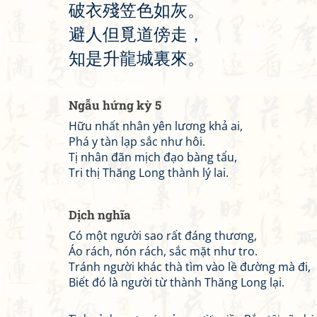
破
衣
殘
笠
色
如
灰
。
避
人
但
覓
道
傍
走
，
知
是
升
龍
城
裏
來
。
Ngẫu hứng kỳ 5
Hữu nhất nhân yên lương khả ai,
Phá y tàn lạp sắc như hôi.
Tị nhân đãn mịch đạo bàng tẩu,
Tri thị Thăng Long thành lý lai.
Dịch nghĩa
Có một người sao rất đáng thương,
Áo rách, nón rách, sắc mặt như tro.
Tránh người khác thà tìm vào lề đường mà đi,
Biết đó là người từ thành Thăng Long lại.