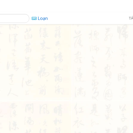
Loạn
TÁ