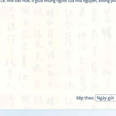
à Lê, mới vào Huế, ở giữa những người của nhà Nguyễn, không phả
Xếp theo: