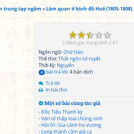
 trung tạp ngâm
»
Làm quan ở kinh đô Huế (1805-1808)
☆
☆
☆
☆
☆
3
2.67
Ngôn ngữ:
Chữ Hán
Thể thơ:
Thất ngôn tứ tuyệt
Thời kỳ:
Nguyễn
bài trả lời
: 4 bản dịch
4
Trả lời
In bài thơ
Một số bài cùng tác giả
-
Độc Tiểu Thanh ký
-
Văn tế thập loại chúng sinh
-
Hồi 01: Gia cảnh họ Vương
-
Long thành cầm giả ca