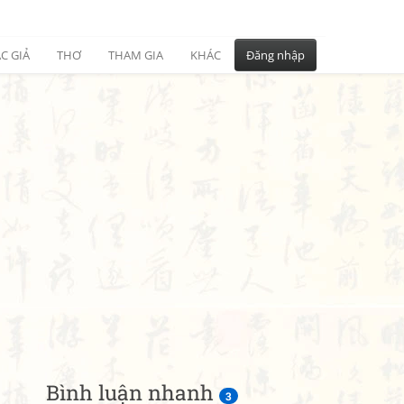
C GIẢ
THƠ
THAM GIA
KHÁC
Đăng nhập
Bình luận nhanh
3