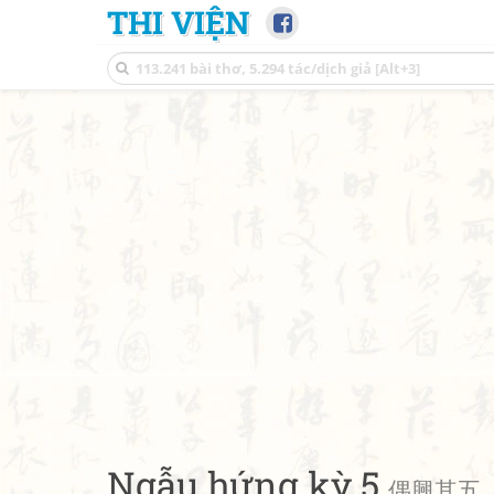
THI VIỆN
Ngẫu hứng kỳ 5
偶興其五