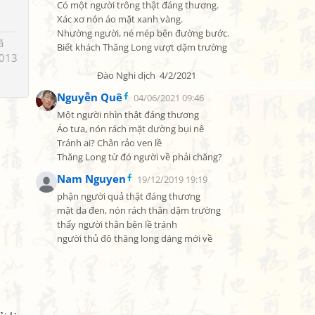
Có một người trông thật đáng thương.

Xác xơ nón áo mặt xanh vàng.

Nhường người, né mép bên đường bước.

ã
Biết khách Thăng Long vượt dặm trường

013
                   Đào Nghi dịch  4/2/2021
Nguyễn Quê
04/06/2021 09:46
Một người nhìn thật đáng thương

Áo tưa, nón rách mặt dường bụi nê

Tránh ai? Chân rảo ven lề

Thăng Long từ đó người về phải chăng?
Nam Nguyen
19/12/2019 19:19
phận người quả thật đáng thương

mặt da đen, nón rách thân dặm trường

thấy người thân bên lề tránh

người thủ đô thăng long dáng mới về