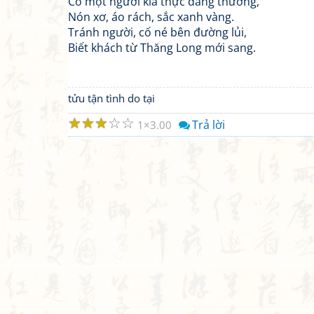
Có một người kia thực đáng thương,
Nón xơ, áo rách, sắc xanh vàng.
Tránh người, cố né bên đường lủi,
Biết khách từ Thăng Long mới sang.
tửu tận tình do tại
☆
☆
☆
☆
☆
Trả lời
1
3.00