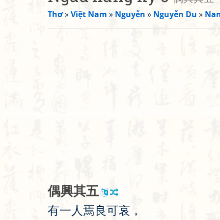
Thơ
»
Việt Nam
»
Nguyễn
»
Nguyễn Du
»
Nam
偶
興
其
五
有
一
人
焉
良
可
哀
，