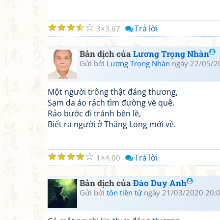
☆
☆
☆
☆
☆
Trả lời
3
3.67
Bản dịch của
Lương Trọng Nhàn
Gửi bởi
Lương Trọng Nhàn
ngày 22/05/2
Một người trông thật đáng thương,
Sạm da áo rách tìm đường về quê.
Rảo bước đi tránh bên lề,
Biết ra người ở Thăng Long mới về.
☆
☆
☆
☆
☆
Trả lời
1
4.00
Bản dịch của
Đào Duy Anh
Gửi bởi
tôn tiền tử
ngày 21/03/2020 20: