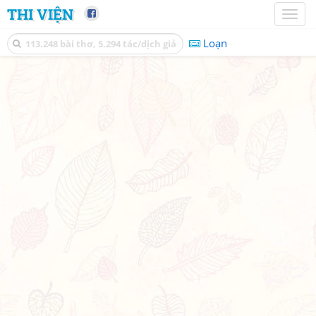
THI VIỆN
Toggl
naviga
Loạn