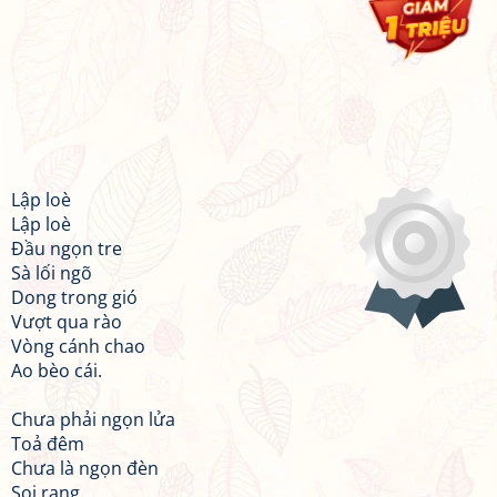
Lập loè
Lập loè
Đầu ngọn tre
Sà lối ngõ
Dong trong gió
Vượt qua rào
Vòng cánh chao
Ao bèo cái.
Chưa phải ngọn lửa
Toả đêm
Chưa là ngọn đèn
Soi rạng