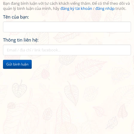
Bạn đang bình luận với tư cách khách viếng thăm. Để có thể theo dõi và
quản lý bình luận của mình, hãy
đăng ký tài khoản
/
đăng nhập
trước.
Tên của bạn:
Thông tin liên hệ:
Gửi bình luận