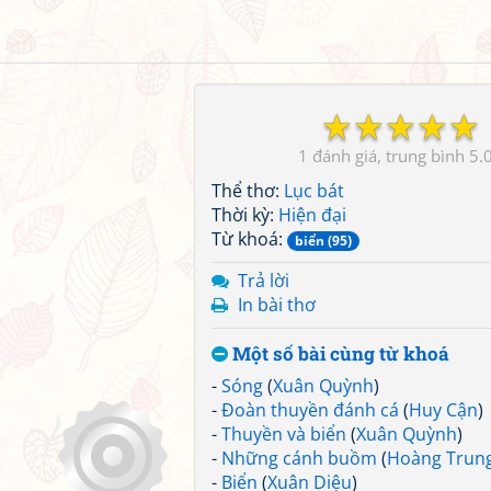
☆
☆
☆
☆
☆
1
5.
Thể thơ:
Lục bát
Thời kỳ:
Hiện đại
Từ khoá:
biển (95)
Trả lời
In bài thơ
Một số bài cùng từ khoá
-
Sóng
(
Xuân Quỳnh
)
-
Đoàn thuyền đánh cá
(
Huy Cận
)
-
Thuyền và biển
(
Xuân Quỳnh
)
-
Những cánh buồm
(
Hoàng Trun
-
Biển
(
Xuân Diệu
)