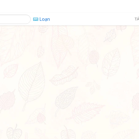
Loạn
TÁ