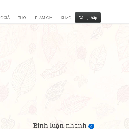
C GIẢ
THƠ
THAM GIA
KHÁC
Đăng nhập
Bình luận nhanh
0