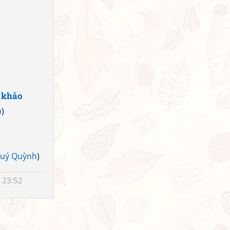
 khảo
n
)
uý Quỳnh
)
 23:52