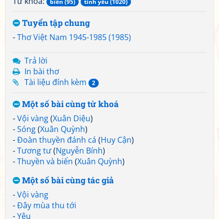
Từ khoá:
biển (95)
tình yêu (1020)
Tuyển tập chung
-
Thơ Việt Nam 1945-1985 (1985)
Trả lời
In bài thơ
Tài liệu đính kèm
2
Một số bài cùng từ khoá
-
Vội vàng
(
Xuân Diệu
)
-
Sóng
(
Xuân Quỳnh
)
-
Đoàn thuyền đánh cá
(
Huy Cận
)
-
Tương tư
(
Nguyễn Bính
)
-
Thuyền và biển
(
Xuân Quỳnh
)
Một số bài cùng tác giả
-
Vội vàng
-
Đây mùa thu tới
-
Yêu