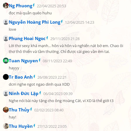
Ng Phuong
22/04/2025 20:53
đọc mà quắn quéo huhu
Nguyễn Hoàng Phi Long
12/04/2025 14:23
love
Phung Hoai Ngoc
29/11/2023 21:28
Lời thơ sexy khá mạnh... hôn và hôn và nghiến nát bờ em. Chao ôi 
thơ thô thiển và tầm thường. Chỉ được cái gieo vần êm tai.
Tuan Nguyen
08/11/2023 22:49
hayyy
Tr Bao Anh
26/08/2023 22:21
dcm nghe ngot ngao dinh qua XDD
Ninh Đức Lập
06/04/2023 09:39
Nghe nói bài này tặng cho ông Hoàng Cát, vì XD là thế giới t3
Thu Thủy
02/02/2023 08:40
hay!
Thu Huyền
27/12/2022 23:05