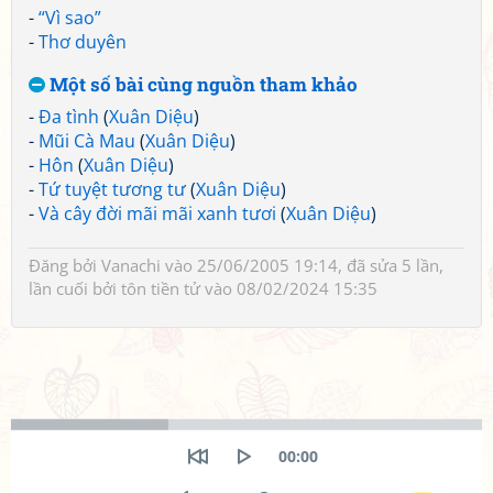
-
“Vì sao”
-
Thơ duyên
Một số bài cùng nguồn tham khảo
-
Đa tình
(
Xuân Diệu
)
-
Mũi Cà Mau
(
Xuân Diệu
)
-
Hôn
(
Xuân Diệu
)
-
Tứ tuyệt tương tư
(
Xuân Diệu
)
-
Và cây đời mãi mãi xanh tươi
(
Xuân Diệu
)
Đăng bởi
Vanachi
vào 25/06/2005 19:14, đã sửa 5 lần,
lần cuối bởi
tôn tiền tử
vào 08/02/2024 15:35
Seek
Current
00:00
time
Restart
Play
Volume