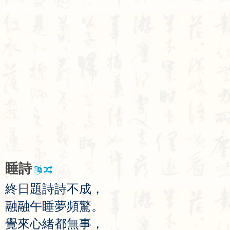
睡
詩
終
日
題
詩
詩
不
成
，
融
融
午
睡
夢
頻
驚
。
覺
來
心
緒
都
無
事
，