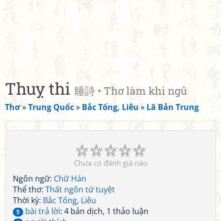
Thuỵ thi
睡詩 • Thơ làm khi ngủ
Thơ
»
Trung Quốc
»
Bắc Tống, Liêu
»
Lã Bản Trung
☆
☆
☆
☆
☆
Chưa có đánh giá nào
Ngôn ngữ:
Chữ Hán
Thể thơ:
Thất ngôn tứ tuyệt
Thời kỳ:
Bắc Tống, Liêu
bài trả lời
: 4 bản dịch, 1 thảo luận
5