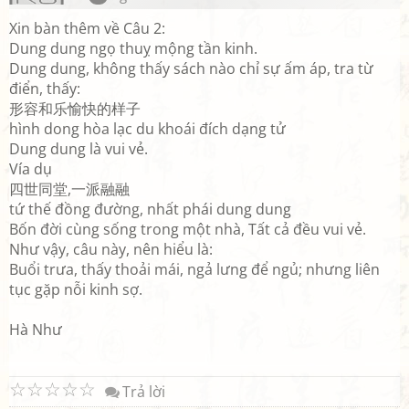
Xin bàn thêm về Câu 2:
Dung dung ngọ thuỵ mộng tần kinh.
Dung dung, không thấy sách nào chỉ sự ấm áp, tra từ
điển, thấy:
形容和乐愉快的样子
hình dong hòa lạc du khoái đích dạng tử
Dung dung là vui vẻ.
Vía dụ
四世同堂,一派融融
tứ thế đồng đường, nhất phái dung dung
Bốn đời cùng sống trong một nhà, Tất cả đều vui vẻ.
Như vậy, câu này, nên hiểu là:
Buổi trưa, thấy thoải mái, ngả lưng để ngủ; nhưng liên
tục gặp nỗi kinh sợ.
Hà Như
☆
☆
☆
☆
☆
Trả lời