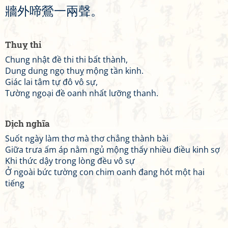
牆
外
啼
鶯
一
兩
聲
。
Thuỵ thi
Chung nhật đề thi thi bất thành,
Dung dung ngọ thuỵ mộng tần kinh.
Giác lai tâm tự đô vô sự,
Tường ngoại đề oanh nhất lưỡng thanh.
Dịch nghĩa
Suốt ngày làm thơ mà thơ chẳng thành bài
Giữa trưa ấm áp nằm ngủ mộng thấy nhiều điều kinh sợ
Khi thức dậy trong lòng đều vô sự
Ở ngoài bức tường con chim oanh đang hót một hai
tiếng