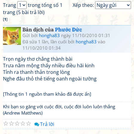
Trang
trong tổng số 1
Xếp theo:
trang (5 bài trả lời)
[
1
]
Bản dịch của
Phước Đức
Gửi bởi
hongha83
ngày 11/10/2010 01:31
Đã sửa 1 lần, lần cuối bởi
hongha83
vào
11/10/2010 01:34
Trọn ngày thơ chẳng thành bài
Trưa nằm mộng thấy nhiều điều hãi kinh
Tỉnh ra thanh thản trong lòng
Nghe đâu thỏ thẻ tiếng oanh ngoài tường
[Thông tin 1 nguồn tham khảo đã được ẩn]
Khi bạn so găng với cuộc đời, cuộc đời luôn luôn thắng
(Andrew Matthews)
☆
☆
☆
☆
☆
Trả lời