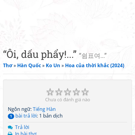
“Ôi, dấu phẩy!...”
“쉼표여...”
Thơ
»
Hàn Quốc
»
Ko Un
»
Hoa của thời khắc (2024)
☆
☆
☆
☆
☆
Chưa có đánh giá nào
Ngôn ngữ:
Tiếng Hàn
bài trả lời
: 1 bản dịch
1
Trả lời
In bài thơ