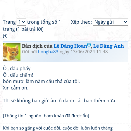
Trang
trong tổng số 1
Xếp theo:
trang (1 bài trả lời)
[
1
]
Bản dịch của
Lê Đăng Hoan
,
Lê Đăng Anh
Gửi bởi
hongha83
ngày 13/06/2024 11:48
Ôi, dấu phẩy!
Ôi, dấu chấm!
bốn mươi lăm năm cẩu thả của tôi.
Xin cảm ơn.
Tôi sẽ không bao giờ làm ô danh các bạn thêm nữa.
[Thông tin 1 nguồn tham khảo đã được ẩn]
Khi bạn so găng với cuộc đời, cuộc đời luôn luôn thắng