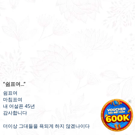
“쉼표여...”
쉼표여
마침표여
내 어설픈 45년
감사합니다
더이상 그대들을 욕되게 하지 않겠나이다