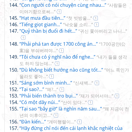
“Con người có nói chuyện cùng nhau...”
“사람들은
이야기함으로써...”
1
“Hạt mưa đầu tiên...”
“첫 빗방울...”
1
“Tiếng giọt gianh...”
“낙숫물 소리...”
1
“Quỷ thần bị đuổi đi hết...”
“귀신 쫓아버리고 나니...”
1
“Phải phá tan được 1700 công án...”
“1700공안(公
案)을 부숴버려야...”
1
“Tôi chưa có ý nghĩ nào để nghe...”
“내가 들을 생각
도 하지 않는데...”
1
“Dù không biết hướng nào cũng tốt...”
“어느 쪽인가
몰라도 좋아...”
1
“Sáng sớm bình minh...”
“신새벽...”
1
“Tại sao?...”
“왜?...”
1
“Phải biến thành tro bụi...”
“재가 되어서야...”
1
“Có một dãy núi...”
“산이 있다...”
1
“Tại sao “bây giờ” là nghìn năm sau...”
“왜 지금이 천
년의 이후이고...”
1
“Đàn kiến...”
“개미행렬이...”
1
“Hãy đừng chỉ nói đến cái lạnh khắc nghiệt của