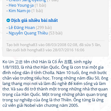
-
Heo Young-ja
(1 bài)
-
Kim Nam-jo
(1 bài)
Dịch giả nhiều bài nhất
-
Lê Đăng Hoan
(299 bài)
-
Nguyễn Quang Thiều
(53 bài)
Tạo bởi
hongha83
vào 08/03/2008 02:08, đã sửa 5 lần,
lần cuối bởi
hongha83
vào 28/07/2016 16:06
Ko Un 고은 tên chữ Hán là Cố Ẩn 古隱, sinh ngày
1/8/1933, là nhà thơ Hàn Quốc. Ông là con trai một gia
đình nông dân ở tỉnh Cholla. Năm 10 tuổi, ông mới bước
chân vào trường tiểu học. Trong những năm đầu 50, ông
lang thang mọi nơi và làm đủ nghề để kiếm sống và làm
thơ. Và sau đó trở thành một trong những nhà thơ quan
trọng của Hàn Quốc. Một trong những phần quan trọng
trong sự nghiệp của ông là thơ Thiền. Ông từng là ứng
cử viên giải Nobel văn chương năm 2005.