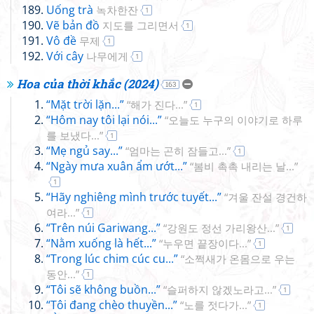
Uống trà
녹차한잔
1
Vẽ bản đồ
지도를 그리면서
1
Vô đề
무제
1
Với cây
나무에게
1
Hoa của thời khắc (2024)
163
“Mặt trời lặn...”
“해가 진다...”
1
“Hôm nay tôi lại nói...”
“오늘도 누구의 이야기로 하루
를 보냈다...”
1
“Mẹ ngủ say...”
“엄마는 곤히 잠들고...”
1
“Ngày mưa xuân ẩm ướt...”
“봄비 촉촉 내리는 날...”
1
“Hãy nghiêng mình trước tuyết...”
“겨울 잔설 경건하
여라...”
1
“Trên núi Gariwang...”
“강원도 정선 가리왕산...”
1
“Nằm xuống là hết...”
“누우면 끝장이다...”
1
“Trong lúc chim cúc cu...”
“소쩍새가 온몸으로 우는
동안...”
1
“Tôi sẽ không buồn...”
“슬퍼하지 않겠노라고...”
1
“Tôi đang chèo thuyền...”
“노를 젓다가...”
1