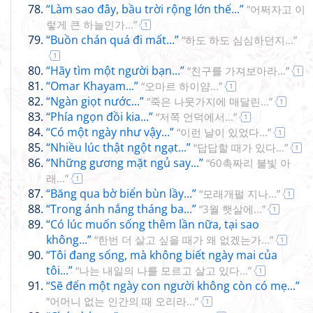
“Làm sao đây, bầu trời rộng lớn thế...”
“어쩌자고 이
렇게 큰 하늘인가...”
1
“Buồn chán quá đi mất...”
“하도 하도 심심하던지...”
1
“Hãy tìm một người bạn...”
“친구를 가져보아라...”
1
“Omar Khayam...”
“오마르 하이얌...”
1
“Ngàn giọt nước...”
“죽은 나뭇가지에 매달린...”
1
“Phía ngọn đồi kia...”
“저쪽 언덕에서...”
1
“Có một ngày như vậy...”
“이런 날이 있었다...”
1
“Nhiều lúc thật ngột ngạt...”
“답답할 때가 있다...”
1
“Những gương mặt ngủ say...”
“60촉짜리 불빛 아
래...”
1
“Băng qua bờ biển bùn lầy...”
“모래개펄 지나...”
1
“Trong ánh nắng tháng ba...”
“3월 햇살에...”
1
“Có lúc muốn sống thêm lần nữa, tại sao
không...”
“한번 더 살고 싶을 때가 왜 없겠는가...”
1
“Tôi đang sống, mà không biết ngày mai của
tôi...”
“나는 내일의 나를 모르고 살고 있다...”
1
“Sẽ đến một ngày con người không còn có mẹ...”
“어머니 없는 인간의 때 오리라...”
1