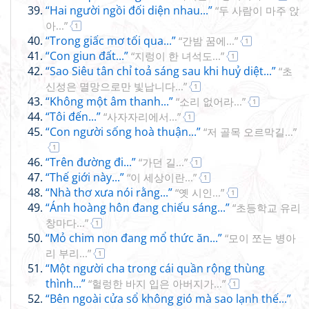
“Hai người ngồi đối diện nhau...”
“두 사람이 마주 앉
아...”
1
“Trong giấc mơ tối qua...”
“간밤 꿈에...”
1
“Con giun đất...”
“지렁이 한 녀석도...”
1
“Sao Siêu tân chỉ toả sáng sau khi huỷ diệt...”
“초
신성은 멸망으로만 빛납니다...”
1
“Không một âm thanh...”
“소리 없어라...”
1
“Tôi đến...”
“사자자리에서...”
1
“Con người sống hoà thuận...”
“저 골목 오르막길...”
1
“Trên đường đi...”
“가던 길...”
1
“Thế giới này...”
“이 세상이란...”
1
“Nhà thơ xưa nói rằng...”
“옛 시인...”
1
“Ánh hoàng hôn đang chiếu sáng...”
“초등학교 유리
창마다...”
1
“Mỏ chim non đang mổ thức ăn...”
“모이 쪼는 병아
리 부리...”
1
“Một người cha trong cái quần rộng thùng
thình...”
“헐렁한 바지 입은 아버지가...”
1
“Bên ngoài cửa sổ không gió mà sao lạnh thế...”