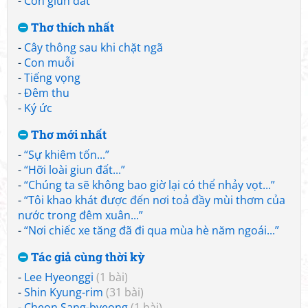
-
Con giun đất
Thơ thích nhất
-
Cây thông sau khi chặt ngã
-
Con muỗi
-
Tiếng vọng
-
Đêm thu
-
Ký ức
Thơ mới nhất
-
“Sự khiêm tốn...”
-
“Hỡi loài giun đất...”
-
“Chúng ta sẽ không bao giờ lại có thể nhảy vọt...”
-
“Tôi khao khát được đến nơi toả đầy mùi thơm của
nước trong đêm xuân...”
-
“Nơi chiếc xe tăng đã đi qua mùa hè năm ngoái...”
Tác giả cùng thời kỳ
-
Lee Hyeonggi
(1 bài)
-
Shin Kyung-rim
(31 bài)
-
Cheon Sang-byeong
(1 bài)