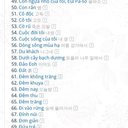
Con ngựa nhỏ của tôi, Eul Pa-so
을파소
1
Con rắn
뱀
1
Cô độc
고독
1
Cô tôi
고모
1
Cờ rũ
죽은 깃발
1
Cuộc đời tôi
내생
1
Cuộc sống của tôi
내 생
1
Dòng sông mùa hạ
여름 강가에서
1
Du khách
나그네
1
Dưới cây bạch dương
포플러 나무 밑에서
1
Đảo Eoh
이어도
2
Đất
흙
1
Đêm không trăng
2
Đêm khuya
1
Đêm nay
오늘밤
1
Đêm thu
2
Đêm trăng
1
Đi vào rừng
숲에 들어가서
1
Đỉnh núi
2
Đơn giản
1
Đứa trẻ
2