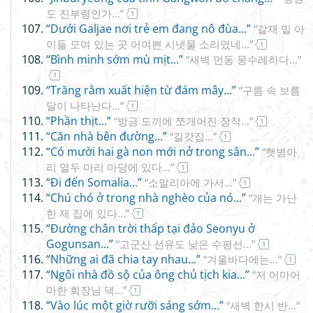
도 진부령인가...”
1
“Dưới Galjae nơi trẻ em đang nô đùa...”
“갈재 밑 아
이들 모여 있는 곳 어여쁜 시냇물 소리였네...”
1
“Bình minh sớm mù mịt...”
“새벽 먼동 뭉수레하다...”
1
“Trăng rằm xuất hiện từ đám mây...”
“구름 속 보름
달이 나타난다...”
1
“Phần thịt...”
“방금 도끼에 쪼개어진 장작...”
1
“Căn nhà bên đường...”
“길갓집...”
1
“Có mười hai gà non mới nở trong sân...”
“햇병아
리 열두 마리 마당에 있다...”
1
“Đi đến Somalia...”
“소말리아에 가서...”
1
“Chú chó ở trong nhà nghèo của nó...”
“개는 가난
한 제 집에 있다...”
1
“Đường chân trời thấp tại đảo Seonyu ở
Gogunsan...”
“고군산 선유도 낮은 수평선...”
1
“Những ai đã chia tay nhau...”
“겨울바다에는...”
1
“Ngôi nhà đồ sộ của ông chủ tịch kia...”
“저 어마어
마한 회장님 댁...”
1
“Vào lúc một giờ rưỡi sáng sớm...”
“새벽 한시 반...”