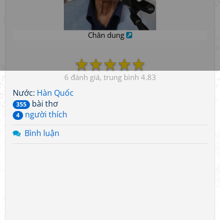
Chân dung
☆
☆
☆
☆
☆
6
4.83
Nước:
Hàn Quốc
bài thơ
355
người thích
4
Bình luận