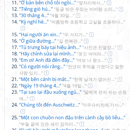
“Ở bàn bên chỗ tôi ngồi...”
“옆자리에서...”
1
“Tiếng gió hú...”
“동굴 밖은 우짖는 비바람 소리...”
1
“30 tháng 4...”
“4월 30일...”
1
“Kỳ nghỉ hè...”
“여름방학 초등학교 교실들 조용하다...”
1
“Hai người ăn xin...”
“두 거지가...”
1
“Ở giữa đường...”
“길 한복판...”
1
“Tủ trưng bày tại hiệu ảnh...”
“사진관 진열장...”
1
“Hãy chỉnh sửa lại mình...”
“옷깃 여며라...”
1
“Em ơi! Anh đã đến đây...”
“여보 나 왔소...”
1
“Có người nói rằng...”
“천년의 추억을 가졌다고 말한
사람 있지...”
1
“Một bên cánh bị mất...”
“한쪽 날개가 없어진...”
1
“Ngày 19 tháng 4...”
“4월 19일...”
1
“Tại sao lại đậu xuống ngủ...”
“딸에게 편지 쓰는 손등
에...”
1
“Chúng tôi đến Auschwitz...”
“아우슈비츠에 가서...”
1
“Một con chuồn non đậu trên cành cây bồ liễu...”
“부들 끝에 앉은 새끼 잠자리...”
1