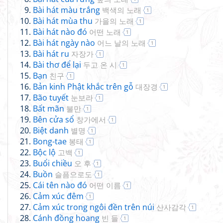
Bài hát màu trắng
백색의 노래
1
Bài hát mùa thu
가을의 노래
1
Bài hát nào đó
어떤 노래
1
Bài hát ngày nào
어느 날의 노래
1
Bài hát ru
자장가
1
Bài thơ để lại
두고 온 시
1
Bạn
친구
1
Bản kinh Phật khắc trên gỗ
대장경
1
Bão tuyết
눈보라
1
Bất mãn
불만
1
Bên cửa sổ
창가에서
1
Biệt danh
별명
1
Bong-tae
봉태
1
Bộc lộ
고백
1
Buổi chiều
오 후
1
Buồn
슬픔으로도
1
Cái tên nào đó
어떤 이름
1
Cảm xúc đêm
1
Cảm xúc trong ngôi đền trên núi
산사감각
1
Cánh đồng hoang
빈 들
1