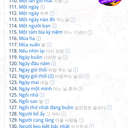
Một làn gió mát
미풍
1
Một ngày
2
Một ngày
하루
1
Một ngày nào đó
어느날
1
Một người bạn
2
Một tấm bia kỷ niệm
어느 기념비
1
Mùa hạ
2
Mùa xuân
봄
1
Nếu nhìn lại
다시 보면
1
Ngày buồn
서러운 날
2
Ngày đầu năm
2
Ngày gió thổi
바람 부는 날
1
Ngày gió thổi (2)
바람부는 날 (2)
1
Ngày mai
내일
1
Ngày một mình
어느 날 혼자
1
Ngôi nhà
1
Ngôi sao
별
1
Ngôi thứ nhất đáng buồn
일인칭은 슬프다
1
Người bố ấy
그 아비
1
Người cùng làng
마을 사람들
1
Người keo kiệt bậc nhất
상구두쇠
1