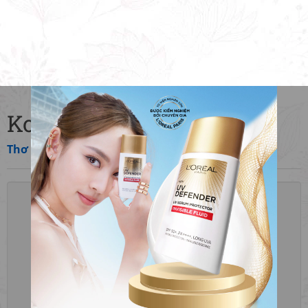
Ko Un
고은, Cố Ẩn, 古隱
Thơ
»
Hàn Quốc