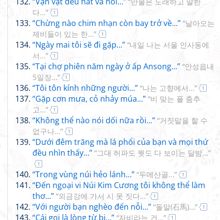
“Vạn vật đều hát và nói...”
“만물은 노래하고 말한
다...”
1
“Chừng nào chim nhạn còn bay trở về...”
“날아오는
제비들이 있는 한...”
1
“Ngày mai tôi sẽ đi gặp...”
“내일 나는 서울 인사동에
서...”
1
“Tại chợ phiên năm ngày ở ấp Ansong...”
“안성읍내
5일장...”
1
“Tôi tôn kính những người...”
“나는 고향에서...”
1
“Gặp cơn mưa, cỏ nhảy múa...”
“비 맞는 풀 춤추
고...”
1
“Không thể nào nói dối nữa rồi...”
“거짓말을 할 수
없구나...”
1
“Dưới đêm trăng mà lá phổi của bạn và mọi thứ
đều nhìn thấy...”
“그대 허파도 뭣도 다 보이는 달밤...”
1
“Trong vùng núi hẻo lánh...”
“두메산골...”
1
“Đến ngoại vi Núi Kim Cương tôi không thể làm
thơ...”
“외금강에 가서 시 못 짓다...”
1
“Với người bạn nghèo đến nỗi...”
“돌말(石馬)...”
1
“Cái gọi là lòng từ bi...”
“자비라는 건...”
1