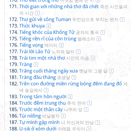
Thơ viết trong mơ
어젯밤 꿈에 쓴 시
2
Thời gian với những nhà thơ đã chết
죽은 시인들과
의 시간
1
Thư gửi về sông Tuman
두만강으로 부치는 편지
1
Thức khuya
2
Tiếng khóc của Khổng Tử
공자의 통곡
1
Tiếng rên rỉ của côn trùng
벌레소리
2
Tiếng vọng
메아리
2
Trái lời Lão Tử
노자와 달리
1
Trái tim một nhà thơ
시인의 마음
2
Trăng
1
Trăng cuối tháng ngày xưa
옛날의 그믐 달
1
Trăng đầu tháng
초생달
1
Trên con đường miền rừng bóng đêm đang đổ
저
녁 숲길에서
1
Trong tâm hồn người
2
Trước đêm trung thu
추석 전야
1
Trước một thân cây
나무의 앞
1
Túi nilông
비닐봉지
1
Tự mình gặp mình
나 자신과의 만남
1
U-sik ở xóm dưới
아래뜸 우식이
1