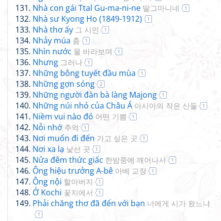
Nhà con gái Ttal Gu-ma-ni-ne
딸그마니네
1
Nhà sư Kyong Ho (1849-1912)
1
Nhà thơ ấy
그 시인
1
Nhảy múa
춤
1
Nhìn nước
물 바라보며
1
Nhưng
그러나
1
Những bông tuyết đầu mùa
1
Những gợn sóng
2
Những người đàn bà làng Majong
1
Những núi nhỏ của Châu Á
아시아의 작은 산들
1
Niềm vui nào đó
어떤 기쁨
1
Nỗi nhớ
추억
1
Nơi muốn đi đến
가고 싶은 곳
1
Nơi xa lạ
낯선 곳
1
Nửa đêm thức giấc
한밤중에 깨어나서
1
Ông hiệu trưởng A-bê
아베 교장
1
Ông nội
할아버지
1
Ở Kochi
꽃지에서
1
Phải chăng thơ đã đến với bạn
너에게 시가 왔느냐
1