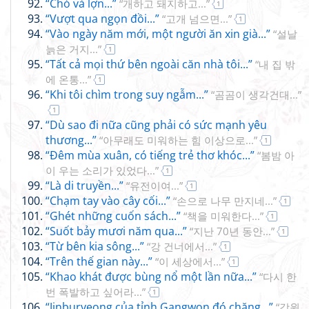
“Chó và lợn...”
“개하고 돼지하고...”
1
“Vượt qua ngọn đồi...”
“고개 넘으면...”
1
“Vào ngày năm mới, một người ăn xin già...”
“설날
늙은 거지...”
1
“Tất cả mọi thứ bên ngoài căn nhà tôi...”
“내 집 밖
에 온통...”
1
“Khi tôi chìm trong suy ngẫm...”
“곰곰이 생각건대...”
1
“Dù sao đi nữa cũng phải có sức mạnh yêu
thương...”
“아무래도 미워하는 힘 이상으로...”
1
“Đêm mùa xuân, có tiếng trẻ thơ khóc...”
“봄밤 아
이 우는 소리가 있었다...”
1
“Là di truyền...”
“유전이여...”
1
“Chạm tay vào cây cối...”
“손으로 나무 만지네...”
1
“Ghét những cuốn sách...”
“책을 미워한다...”
1
“Suốt bảy mươi năm qua...”
“지난 70년 동안...”
1
“Từ bên kia sông...”
“강 건너에서...”
1
“Trên thế gian này...”
“이 세상에서...”
1
“Khao khát được bùng nổ một lần nữa...”
“다시 한
번 폭발하고 싶어라...”
1
“Jinburyeong của tỉnh Gangwon đó chăng...”
“강원