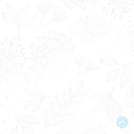
Bạn bị lạc trong Thi Viện vì có nội dung quá đồ sộ?
Chỉ dẫn làm quen
Xem sau
Không hiện lại