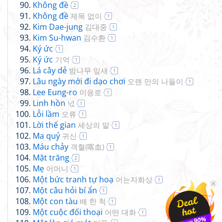
Không đề
2
Không đề
제목 없이
1
Kim Dae-jung
김대중
1
Kim Su-hwan
김수환
1
Ký ức
1
Ký ức
기억
1
Lá cây dẻ
밤나무 잎새
1
Lâu ngày mới đi dạo chơi
오랜 만의 나들이
1
Lee Eung-ro
이응로
1
Linh hồn
넋
1
Lỗi lầm
오류
1
Lời thế gian
세상의 말
1
Ma quỷ
귀신
1
Máu chảy
객혈(喀血)
1
Mặt trăng
2
Mẹ
어머니
1
Một bức tranh tự hoạ
어는자화상
1
Một câu hỏi bí ẩn
1
Một con tàu
배 한 척
1
Một cuộc đối thoại
어떤 대화
1