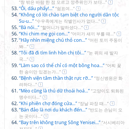
“창 밖은 바람 한 점 모르고 깡추위인가 보다...”
1
“Ôi, dấu phẩy!...”
“쉼표여...”
1
“Không có lời chào tạm biệt cho người dân tộc
Su-u...”
“수우족에게는 작별인사가 없다...”
1
“Bà nói...”
“할머니가 말하셨다...”
1
“Khi chim mẹ gọi con...”
“어미가 새끼 부를 때...”
1
“Hãy nhìn miệng chú thỏ con...”
“어린 토끼 주둥이
봐...”
1
“Tôi đã đi tìm linh hồn chị tôi...”
“눈 위의 새 발자
국...”
1
“Làm sao có thể chỉ có một bông hoa...”
“어찌 꽃
한 송이만 있겠는가...”
1
“Bệnh viện tâm thần thật rực rỡ...”
“정신병원은 화
려하다...”
1
“Mèo cũng là thú dữ thoái hoá...”
“고양이도 퇴화된
맹수이다...”
1
“Khi phiên chợ đóng cửa...”
“장날 파장 때...”
1
“Bán đảo là nơi du khách đến...”
“반도는 손님이 오
는 곳이다...”
1
“Bay trên không trung Sông Yenisei...”
“서시베리아
저지대...”
1