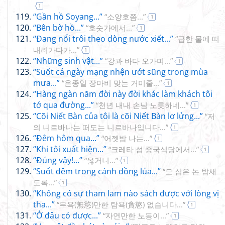
1
“Gần hồ Soyang...”
“소양호쯤...”
1
“Bên bờ hồ...”
“호숫가에서...”
1
“Đang nổi trôi theo dòng nước xiết...”
“급한 물에 떠
내려가다가...”
1
“Những sinh vật...”
“강과 바다 오가며...”
1
“Suốt cả ngày mạng nhện ướt sũng trong mùa
mưa...”
“온종일 장마비 맞는 거미줄...”
1
“Hàng ngàn năm đời này đời khác làm khách tôi
tớ qua đường...”
“천년 내내 손님 노릇하네...”
1
“Cõi Niết Bàn của tôi là cõi Niết Bàn lơ lửng...”
“저
의 니르바나는 떠도는 니르바나입니다...”
1
“Đêm hôm qua...”
“어젯밤 나는...”
1
“Khi tôi xuất hiện...”
“크레타 섬 중국식당에서...”
1
“Đúng vậy!...”
“옳거니...”
1
“Suốt đêm trong cánh đồng lúa...”
“모 심은 논 밤새
도록...”
1
“Không có sự tham lam nào sách được với lòng vị
tha...”
“무욕(無慾)만한 탐욕(貪慾) 없습니다...”
1
“Ở đâu có được...”
“자연만한 노동이...”
1