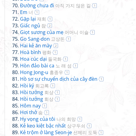
Đường chưa đi
아직 가지 않은 길
1
Em
너
1
Gặp lại
재회
1
Giấc ngủ
잠
2
Giọt sương của mẹ
어머니 이슬
1
Go Sang-don
고상돈
1
Hai kẻ ăn mày
2
Hoà bình
평화
1
Hoa cúc dại
들국화
1
Hòn đảo bài ca
노 래 섬
1
Hong Jong-u
홍종우
1
Hồ sơ sự chuyển dịch của cây đèn
1
Hồi ký
회고록
1
Hồi tưởng
회상
1
Hồi tưởng
회상
1
Hôm nay
1
Hơi thở
숨
1
Hy vọng của tôi
나의 희망
1
Kẻ keo kiệt bậc nhất
상구두쇠
1
Kẻ trộm ở làng Seon-je
선제리 도둑
1