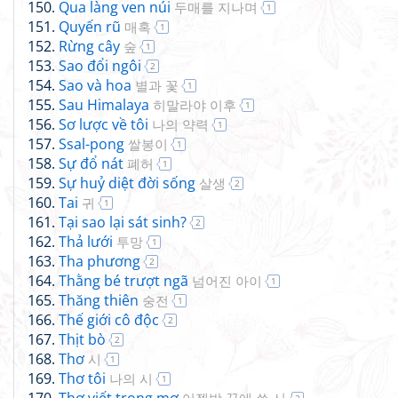
Qua làng ven núi
두매를 지나며
1
Quyến rũ
매혹
1
Rừng cây
숲
1
Sao đổi ngôi
2
Sao và hoa
별과 꽃
1
Sau Himalaya
히말라야 이후
1
Sơ lược về tôi
나의 약력
1
Ssal-pong
쌀봉이
1
Sự đổ nát
폐허
1
Sự huỷ diệt đời sống
살생
2
Tai
귀
1
Tại sao lại sát sinh?
2
Thả lưới
투망
1
Tha phương
2
Thằng bé trượt ngã
넘어진 아이
1
Thăng thiên
숭전
1
Thế giới cô độc
2
Thịt bò
2
Thơ
시
1
Thơ tôi
나의 시
1