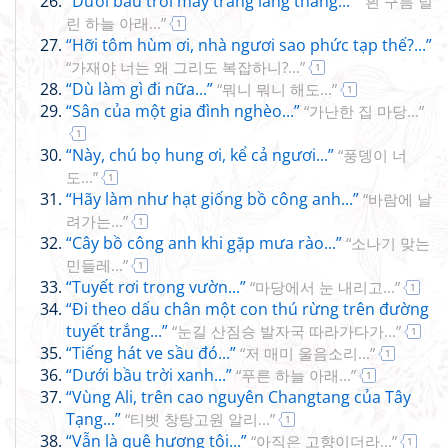
“Dưới bầu trời mây trắng lang thang...”
“흰 구름 널
린 하늘 아래...”
1
“Hỡi tôm hùm ơi, nhà ngươi sao phức tạp thế?...”
“가재야 너는 왜 그리도 복잡하니?...”
1
“Dù làm gì đi nữa...”
“뭐니 뭐니 해도...”
1
“Sân của một gia đình nghèo...”
“가난한 집 마당...”
1
“Này, chú bọ hung ơi, kể cả ngươi...”
“풍뎅이 너
도...”
1
“Hãy làm như hạt giống bồ công anh...”
“바람에 날
려가는...”
1
“Cây bồ công anh khi gặp mưa rào...”
“소나기 맞는
민들레...”
1
“Tuyết rơi trong vườn...”
“마당에서 눈 내리고...”
1
“Đi theo dấu chân một con thú rừng trên đường
tuyết trắng...”
“눈길 산짐승 발자국 따라가다가...”
1
“Tiếng hát ve sầu đó...”
“저 매미 울음소리...”
1
“Dưới bầu trời xanh...”
“푸른 하늘 아래...”
1
“Vùng Ali, trên cao nguyên Changtang của Tây
Tạng...”
“티벳 창탕고원 알리...”
1
“Vẫn là quê hương tôi...”
“아직은 고향이더라...”
1