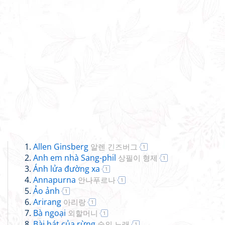
Allen Ginsberg
알렌 긴즈버그
1
Anh em nhà Sang-phil
상필이 형제
1
Ánh lửa đường xa
1
Annapurna
안나푸르나
1
Ảo ảnh
1
Arirang
아리랑
1
Bà ngoại
외할머니
1
Bài hát của rừng
숲의 노래
1