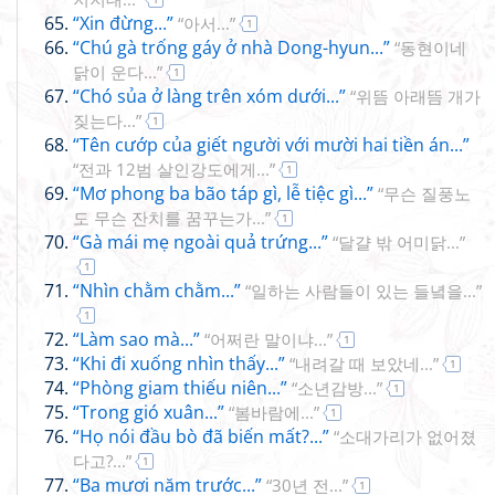
“Xin đừng...”
“아서...”
1
“Chú gà trống gáy ở nhà Dong-hyun...”
“동현이네
닭이 운다...”
1
“Chó sủa ở làng trên xóm dưới...”
“위뜸 아래뜸 개가
짖는다...”
1
“Tên cướp của giết người với mười hai tiền án...”
“전과 12범 살인강도에게...”
1
“Mơ phong ba bão táp gì, lễ tiệc gì...”
“무슨 질풍노
도 무슨 잔치를 꿈꾸는가...”
1
“Gà mái mẹ ngoài quả trứng...”
“달걀 밖 어미닭...”
1
“Nhìn chằm chằm...”
“일하는 사람들이 있는 들녘을...”
1
“Làm sao mà...”
“어쩌란 말이냐...”
1
“Khi đi xuống nhìn thấy...”
“내려갈 때 보았네...”
1
“Phòng giam thiếu niên...”
“소년감방...”
1
“Trong gió xuân...”
“봄바람에...”
1
“Họ nói đầu bò đã biến mất?...”
“소대가리가 없어졌
다고?...”
1
“Ba mươi năm trước...”
“30년 전...”
1