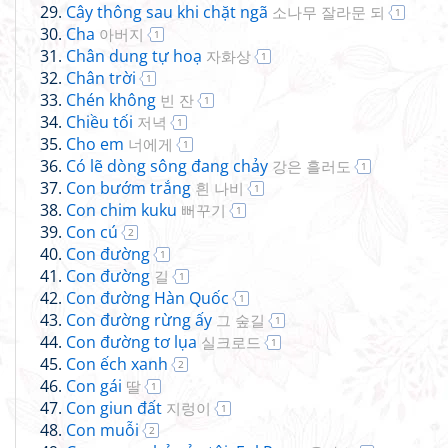
Cây thông sau khi chặt ngã
소나무 잘라문 되
1
Cha
아버지
1
Chân dung tự hoạ
자화상
1
Chân trời
1
Chén không
빈 잔
1
Chiều tối
저녁
1
Cho em
너에게
1
Có lẽ dòng sông đang chảy
강은 흘러도
1
Con bướm trắng
흰 나비
1
Con chim kuku
뻐꾸기
1
Con cú
2
Con đường
1
Con đường
길
1
Con đường Hàn Quốc
1
Con đường rừng ấy
그 숲길
1
Con đường tơ lụa
실크로드
1
Con ếch xanh
2
Con gái
딸
1
Con giun đất
지렁이
1
Con muỗi
2