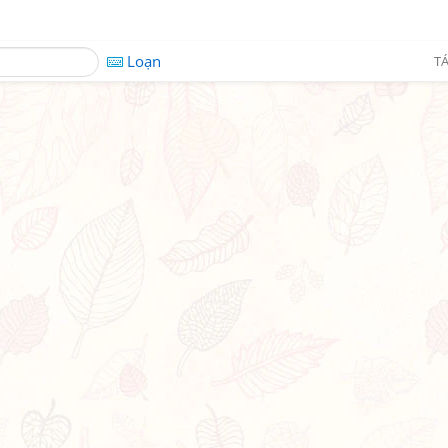
Loạn
TÁ