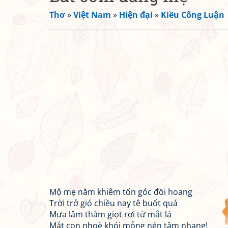
Thơ
»
Việt Nam
»
Hiện đại
»
Kiều Công Luận
Mộ mẹ nằm khiêm tốn góc đồi hoang
Trời trở gió chiều nay tê buốt quá
Mưa lâm thâm giọt rơi từ mắt lá
Mắt con nhoè khói mỏng nén tâm nhang!