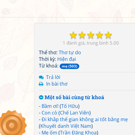
☆
☆
☆
☆
☆
1
5.00
Thể thơ:
Thơ tự do
Thời kỳ:
Hiện đại
Từ khoá:
mẹ (503)
Trả lời
In bài thơ
Một số bài cùng từ khoá
-
Bầm ơi!
(
Tố Hữu
)
-
Con cò
(
Chế Lan Viên
)
-
Đi khắp thế gian không ai tốt bằng mẹ
(
Khuyết danh Việt Nam
)
-
Mẹ ốm
(
Trần Đăng Khoa
)