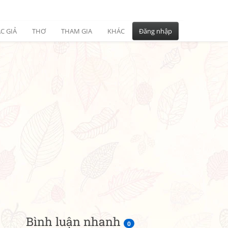
C GIẢ
THƠ
THAM GIA
KHÁC
Đăng nhập
Bình luận nhanh
0