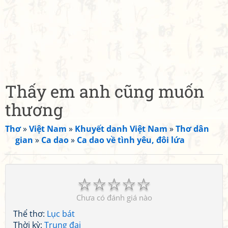
Thấy em anh cũng muốn
thương
Thơ
»
Việt Nam
»
Khuyết danh Việt Nam
»
Thơ dân
gian
»
Ca dao
»
Ca dao về tình yêu, đôi lứa
☆
☆
☆
☆
☆
Chưa có đánh giá nào
Thể thơ:
Lục bát
Thời kỳ:
Trung đại