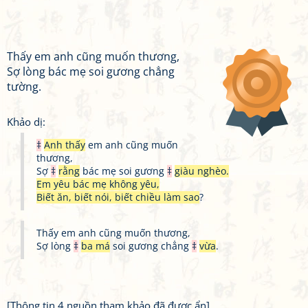
Thấy em anh cũng muốn thương,
Sợ lòng bác mẹ soi gương chẳng
tường.
Khảo dị:
‡
Anh thấy
em anh cũng muốn
thương,
Sợ
‡
rằng
bác mẹ soi gương
‡
giàu nghèo.
Em yêu bác mẹ không yêu,
Biết ăn, biết nói, biết chiều làm sao
?
Thấy em anh cũng muốn thương,
Sợ lòng
‡
ba má
soi gương chẳng
‡
vừa
.
[Thông tin 4 nguồn tham khảo đã được ẩn]