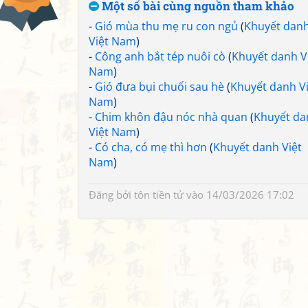
Một số bài cùng nguồn tham khảo
-
Gió mùa thu mẹ ru con ngủ
(
Khuyết dan
Việt Nam
)
-
Công anh bắt tép nuôi cò
(
Khuyết danh V
Nam
)
-
Gió đưa bụi chuối sau hè
(
Khuyết danh Vi
Nam
)
-
Chim khôn đậu nóc nhà quan
(
Khuyết da
Việt Nam
)
-
Có cha, có mẹ thì hơn
(
Khuyết danh Việt
Nam
)
Đăng bởi
tôn tiền tử
vào 14/03/2026 17:02