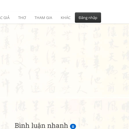
C GIẢ
THƠ
THAM GIA
KHÁC
Đăng nhập
Bình luận nhanh
0