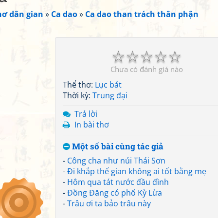
hơ dân gian
»
Ca dao
»
Ca dao than trách thân phận
☆
☆
☆
☆
☆
Chưa có đánh giá nào
Thể thơ:
Lục bát
Thời kỳ:
Trung đại
Trả lời
In bài thơ
Một số bài cùng tác giả
-
Công cha như núi Thái Sơn
-
Đi khắp thế gian không ai tốt bằng mẹ
-
Hôm qua tát nước đầu đình
-
Đồng Đăng có phố Kỳ Lừa
-
Trâu ơi ta bảo trâu này