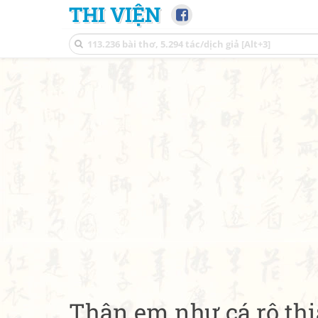
THI VIỆN
Thân em như cá rô thi