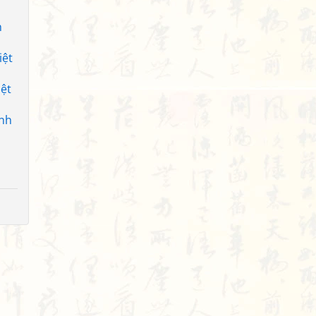
h
iệt
ệt
nh