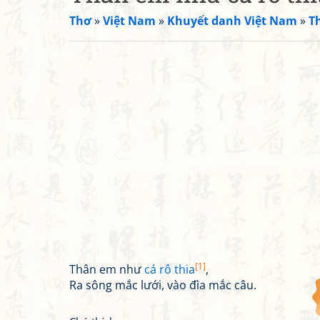
Thơ
»
Việt Nam
»
Khuyết danh Việt Nam
»
T
[1]
Thân em như
cá rô thia
,
Ra sông mắc lưới, vào đìa mắc câu.