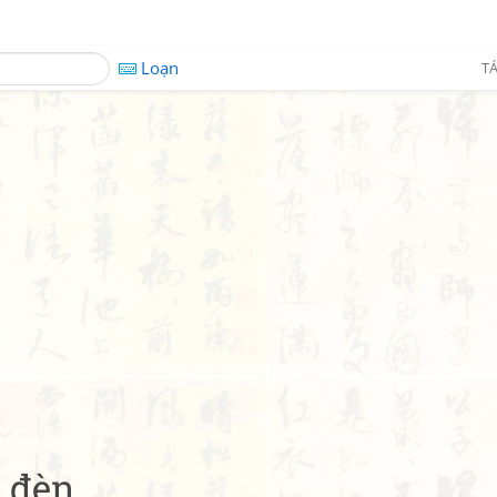
Loạn
TÁ
ụ đèn