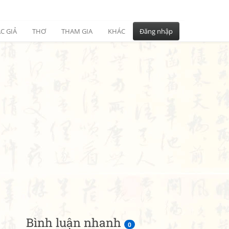
C GIẢ
THƠ
THAM GIA
KHÁC
Đăng nhập
Bình luận nhanh
0