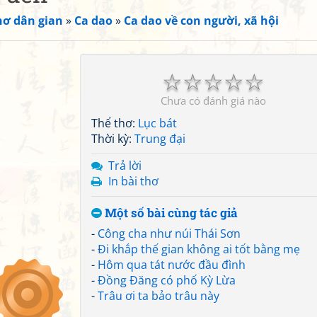
hơ dân gian
»
Ca dao
»
Ca dao về con người, xã hội
☆
☆
☆
☆
☆
Chưa có đánh giá nào
Thể thơ:
Lục bát
Thời kỳ:
Trung đại
Trả lời
In bài thơ
Một số bài cùng tác giả
-
Công cha như núi Thái Sơn
-
Đi khắp thế gian không ai tốt bằng mẹ
-
Hôm qua tát nước đầu đình
-
Đồng Đăng có phố Kỳ Lừa
-
Trâu ơi ta bảo trâu này