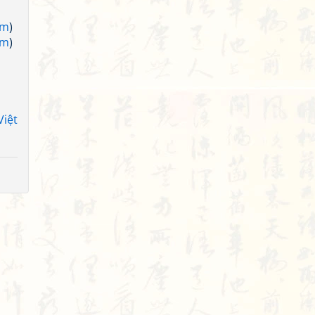
am
)
am
)
Việt