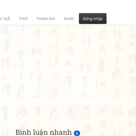
C GIẢ
THƠ
THAM GIA
KHÁC
Đăng nhập
Bình luận nhanh
0