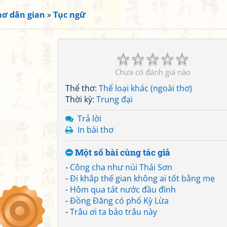
hơ dân gian
»
Tục ngữ
☆
☆
☆
☆
☆
Chưa có đánh giá nào
Thể thơ:
Thể loại khác (ngoài thơ)
Thời kỳ:
Trung đại
Trả lời
In bài thơ
Một số bài cùng tác giả
-
Công cha như núi Thái Sơn
-
Đi khắp thế gian không ai tốt bằng mẹ
-
Hôm qua tát nước đầu đình
-
Đồng Đăng có phố Kỳ Lừa
-
Trâu ơi ta bảo trâu này