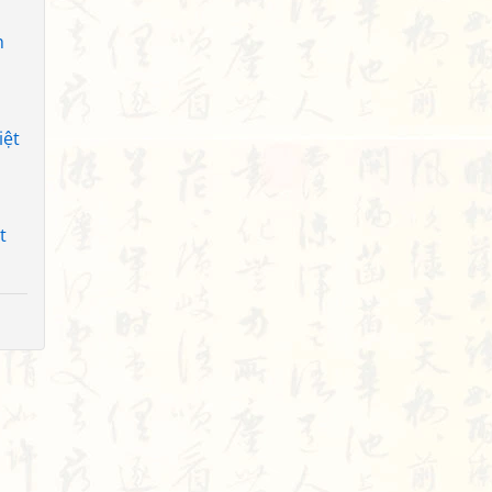
h
iệt
t