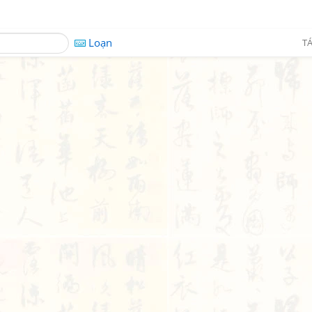
Loạn
TÁ