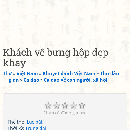
Khách về bưng hộp dẹp
khay
Thơ
»
Việt Nam
»
Khuyết danh Việt Nam
»
Thơ dân
gian
»
Ca dao
»
Ca dao về con người, xã hội
☆
☆
☆
☆
☆
Chưa có đánh giá nào
Thể thơ:
Lục bát
Thời kỳ:
Trung đại