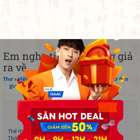
Em nghe tin anh gióng giả
ra về
Thơ
»
Việt Nam
»
Khuyết danh Việt Nam
»
Thơ dân
gian
»
Ca dao
»
Ca dao về tình yêu, đôi lứa
☆
☆
☆
☆
☆
Chưa có đánh giá nào
Thể thơ:
Thể loại khác (thơ)
Thời kỳ:
Trung đại