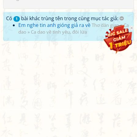
Có
bài khác trùng tên trong cùng mục tác giả:
1
Em nghe tin anh gióng giả ra về
Thơ dân gian
»
Ca
dao
»
Ca dao về tình yêu, đôi lứa