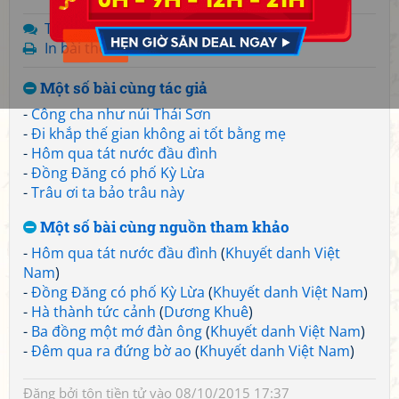
Trả lời
In bài thơ
Một số bài cùng tác giả
-
Công cha như núi Thái Sơn
-
Đi khắp thế gian không ai tốt bằng mẹ
-
Hôm qua tát nước đầu đình
-
Đồng Đăng có phố Kỳ Lừa
-
Trâu ơi ta bảo trâu này
Một số bài cùng nguồn tham khảo
-
Hôm qua tát nước đầu đình
(
Khuyết danh Việt
Nam
)
-
Đồng Đăng có phố Kỳ Lừa
(
Khuyết danh Việt Nam
)
-
Hà thành tức cảnh
(
Dương Khuê
)
-
Ba đồng một mớ đàn ông
(
Khuyết danh Việt Nam
)
-
Đêm qua ra đứng bờ ao
(
Khuyết danh Việt Nam
)
Đăng bởi
tôn tiền tử
vào 08/10/2015 17:37