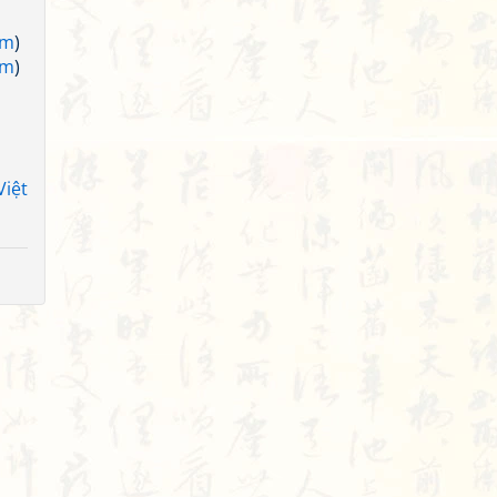
am
)
am
)
Việt