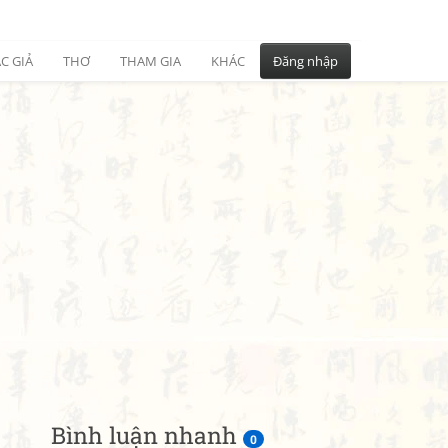
C GIẢ
THƠ
THAM GIA
KHÁC
Đăng nhập
Bình luận nhanh
0