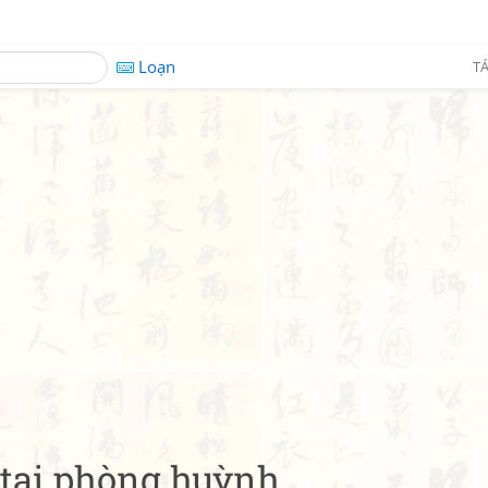
Loạn
TÁ
tại phòng huỳnh