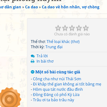
hơ dân gian
»
Ca dao
»
Ca dao về hôn nhân, vợ chồng
☆
☆
☆
☆
☆
Chưa có đánh giá nào
Thể thơ:
Thể loại khác (thơ)
Thời kỳ:
Trung đại
Trả lời
In bài thơ
Một số bài cùng tác giả
-
Công cha như núi Thái Sơn
-
Đi khắp thế gian không ai tốt bằng mẹ
-
Hôm qua tát nước đầu đình
-
Đồng Đăng có phố Kỳ Lừa
-
Trâu ơi ta bảo trâu này