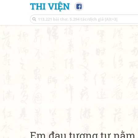
THI VIỆN
Em đau tương tư nằm 