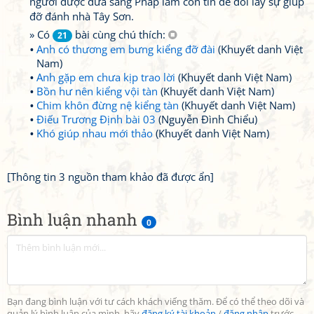
người được đưa sang Pháp làm con tin để đổi lấy sự giúp
đỡ đánh nhà Tây Sơn.
» Có
bài cùng chú thích:
21
Anh có thương em bưng kiểng đỡ đài
(Khuyết danh Việt
Nam)
Anh gặp em chưa kịp trao lời
(Khuyết danh Việt Nam)
Bồn hư nên kiểng vội tàn
(Khuyết danh Việt Nam)
Chim khôn đừng nệ kiểng tàn
(Khuyết danh Việt Nam)
Điếu Trương Định bài 03
(Nguyễn Đình Chiểu)
Khó giúp nhau mới thảo
(Khuyết danh Việt Nam)
[Thông tin 3 nguồn tham khảo đã được ẩn]
Bình luận nhanh
0
Bạn đang bình luận với tư cách khách viếng thăm. Để có thể theo dõi và
quản lý bình luận của mình, hãy
đăng ký tài khoản
/
đăng nhập
trước.