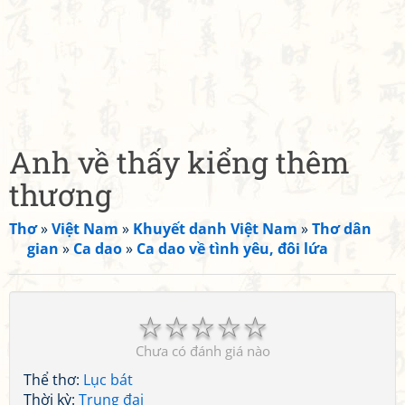
Anh về thấy kiểng thêm
thương
Thơ
»
Việt Nam
»
Khuyết danh Việt Nam
»
Thơ dân
gian
»
Ca dao
»
Ca dao về tình yêu, đôi lứa
☆
☆
☆
☆
☆
Chưa có đánh giá nào
Thể thơ:
Lục bát
Thời kỳ:
Trung đại