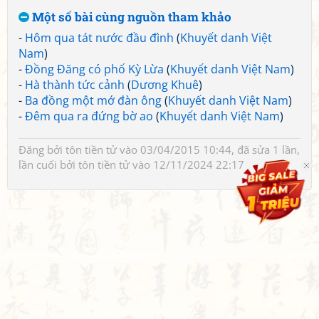
Một số bài cùng nguồn tham khảo
-
Hôm qua tát nước đầu đình
(
Khuyết danh Việt
Nam
)
-
Đồng Đăng có phố Kỳ Lừa
(
Khuyết danh Việt Nam
)
-
Hà thành tức cảnh
(
Dương Khuê
)
-
Ba đồng một mớ đàn ông
(
Khuyết danh Việt Nam
)
-
Đêm qua ra đứng bờ ao
(
Khuyết danh Việt Nam
)
Đăng bởi
tôn tiền tử
vào 03/04/2015 10:44, đã sửa 1 lần,
lần cuối bởi
tôn tiền tử
vào 12/11/2024 22:17