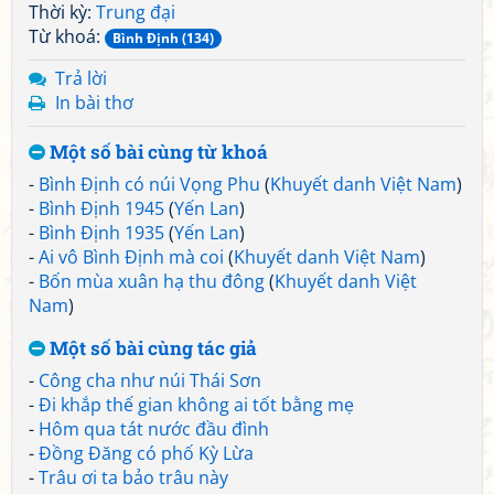
Thời kỳ:
Trung đại
Từ khoá:
Bình Định (134)
Trả lời
In bài thơ
Một số bài cùng từ khoá
-
Bình Định có núi Vọng Phu
(
Khuyết danh Việt Nam
)
-
Bình Định 1945
(
Yến Lan
)
-
Bình Định 1935
(
Yến Lan
)
-
Ai vô Bình Định mà coi
(
Khuyết danh Việt Nam
)
-
Bốn mùa xuân hạ thu đông
(
Khuyết danh Việt
Nam
)
Một số bài cùng tác giả
-
Công cha như núi Thái Sơn
-
Đi khắp thế gian không ai tốt bằng mẹ
-
Hôm qua tát nước đầu đình
-
Đồng Đăng có phố Kỳ Lừa
-
Trâu ơi ta bảo trâu này