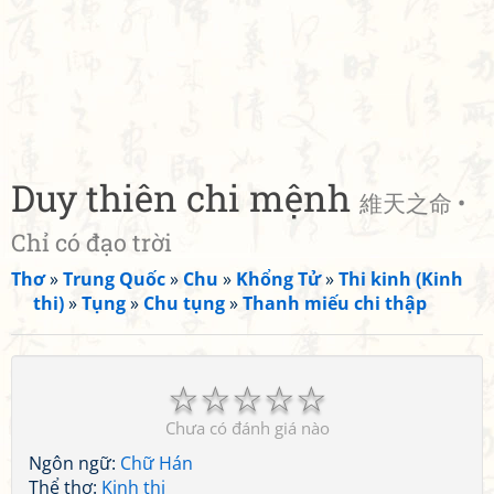
Duy thiên chi mệnh
維天之命 •
Chỉ có đạo trời
Thơ
»
Trung Quốc
»
Chu
»
Khổng Tử
»
Thi kinh (Kinh
thi)
»
Tụng
»
Chu tụng
»
Thanh miếu chi thập
☆
☆
☆
☆
☆
Chưa có đánh giá nào
Ngôn ngữ:
Chữ Hán
Thể thơ:
Kinh thi