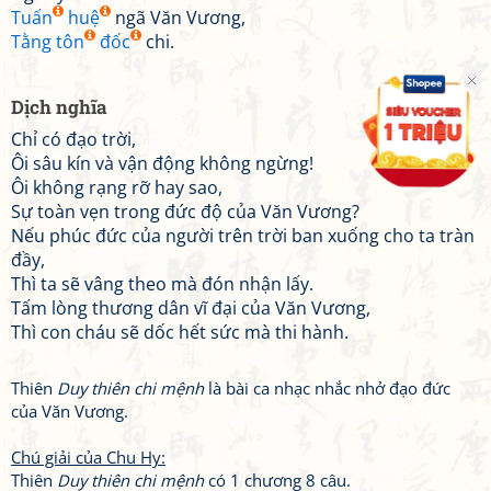
Tuấn
huệ
ngã Văn Vương,
Tằng tôn
đốc
chi.
Dịch nghĩa
Chỉ có đạo trời,
Ôi sâu kín và vận động không ngừng!
Ôi không rạng rỡ hay sao,
Sự toàn vẹn trong đức độ của Văn Vương?
Nếu phúc đức của người trên trời ban xuống cho ta tràn
đầy,
Thì ta sẽ vâng theo mà đón nhận lấy.
Tấm lòng thương dân vĩ đại của Văn Vương,
Thì con cháu sẽ dốc hết sức mà thi hành.
Thiên
Duy thiên chi mệnh
là bài ca nhạc nhắc nhở đạo đức
của Văn Vương.
Chú giải của Chu Hy:
Thiên
Duy thiên chi mệnh
có 1 chương 8 câu.