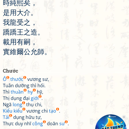
時
純
熙
矣
，
是
用
大
介
。
我
龍
受
之
，
蹻
蹻
王
之
造
。
載
用
有
嗣
，
實
維
爾
公
允
師
。
Chước
Ô
thước
vương sư,
Tuân dưỡng thì hối.
Thì
thuần
hy
hỹ,
Thị dụng đại
giới
.
Ngã
long
thụ chi,
Kiểu kiểu
vương chi
tạo
.
Tái
dụng hữu tự,
Thực duy nhĩ
công
doãn
sư
.