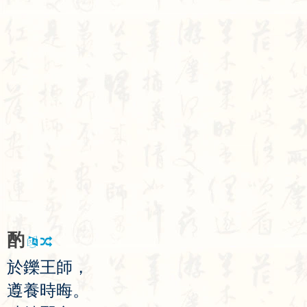
酌
於
鑠
王
師
，
遵
養
時
晦
。