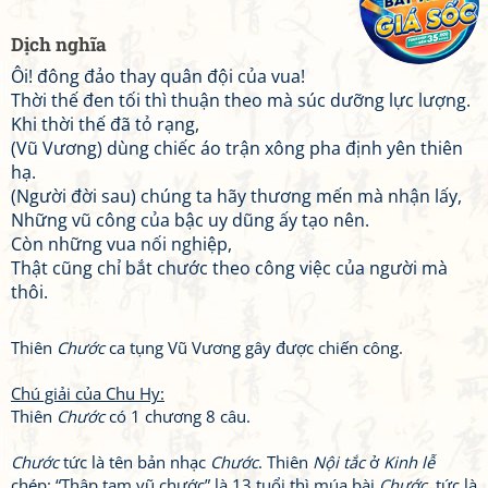
Dịch nghĩa
Ôi! đông đảo thay quân đội của vua!
Thời thế đen tối thì thuận theo mà súc dưỡng lực lượng.
Khi thời thế đã tỏ rạng,
(Vũ Vương) dùng chiếc áo trận xông pha định yên thiên
hạ.
(Người đời sau) chúng ta hãy thương mến mà nhận lấy,
Những vũ công của bậc uy dũng ấy tạo nên.
Còn những vua nối nghiệp,
Thật cũng chỉ bắt chước theo công việc của người mà
thôi.
Thiên
Chước
ca tụng Vũ Vương gây được chiến công.
Chú giải của Chu Hy:
Thiên
Chước
có 1 chương 8 câu.
Chước
tức là tên bản nhạc
Chước
. Thiên
Nội tắc
ở
Kinh lễ
chép: “Thập tam vũ chước” là 13 tuổi thì múa bài
Chước
, tức là