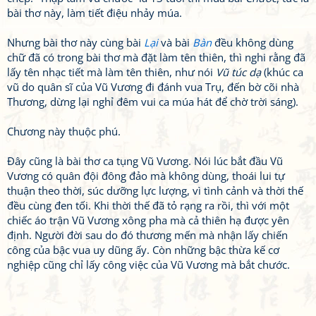
bài thơ này, làm tiết điệu nhảy múa.
Nhưng bài thơ này cùng bài
Lại
và bài
Bàn
đều không dùng
chữ đã có trong bài thơ mà đặt làm tên thiên, thì nghi rằng đã
lấy tên nhạc tiết mà làm tên thiên, như nói
Vũ túc dạ
(khúc ca
vũ do quân sĩ của Vũ Vương đi đánh vua Trụ, đến bờ cõi nhà
Thương, dừng lại nghỉ đêm vui ca múa hát để chờ trời sáng).
Chương này thuộc phú.
Đây cũng là bài thơ ca tụng Vũ Vương. Nói lúc bắt đầu Vũ
Vương có quân đội đông đảo mà không dùng, thoái lui tự
thuận theo thời, súc dưỡng lực lượng, vì tình cảnh và thời thế
đều cùng đen tối. Khi thời thế đã tỏ rạng ra rồi, thì với một
chiếc áo trận Vũ Vương xông pha mà cả thiên hạ được yên
định. Người đời sau do đó thương mến mà nhận lấy chiến
công của bậc vua uy dũng ấy. Còn những bậc thừa kế cơ
nghiệp cũng chỉ lấy công việc của Vũ Vương mà bắt chước.