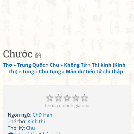
Chước
酌
Thơ
»
Trung Quốc
»
Chu
»
Khổng Tử
»
Thi kinh (Kinh
thi)
»
Tụng
»
Chu tụng
»
Mẫn dư tiểu tử chi thập
☆
☆
☆
☆
☆
Chưa có đánh giá nào
Ngôn ngữ:
Chữ Hán
Thể thơ:
Kinh thi
Thời kỳ:
Chu