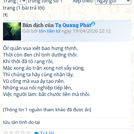
Trang
trong tổng số 1
Xếp theo:
trang (1 bài trả lời)
[
1
]
Bản dịch của
Tạ Quang Phát
Gửi bởi
tôn tiền tử
ngày 19/04/2026 22:12
Ôi! quân vua xiết bao hưng thịnh,
Thời còn đen chỉ tịnh dưỡng thôi.
Khi thời đã tỏ rạng rồi,
Mặc xong áo trận xong nơi vẫy vùng.
Thì chúng ta hãy cùng nhận lấy,
Vũ công mà vua ấy tạo nên.
Những vua nối nghiệp tiếp lên,
Việc người làm: bắt chước liền mà thôi.
[Thông tin 1 nguồn tham khảo đã được ẩn]
tửu tận tình do tại
☆
☆
☆
☆
☆
Trả lời