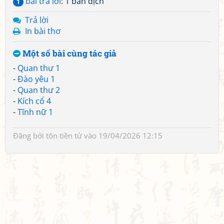
bài trả lời
: 1 bản dịch
1
Trả lời
In bài thơ
Một số bài cùng tác giả
-
Quan thư 1
-
Đào yêu 1
-
Quan thư 2
-
Kích cổ 4
-
Tĩnh nữ 1
Đăng bởi
tôn tiền tử
vào 19/04/2026 12:15