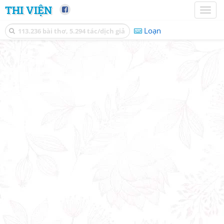
THI VIỆN
Toggl
naviga
Loạn