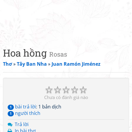
Hoa hồng
Rosas
Thơ
»
Tây Ban Nha
»
Juan Ramón Jiménez
☆
☆
☆
☆
☆
Chưa có đánh giá nào
bài trả lời
: 1 bản dịch
1
người thích
1
Trả lời
In bài thơ