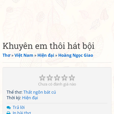
Khuyên em thôi hát bội
Thơ
»
Việt Nam
»
Hiện đại
»
Hoàng Ngọc Giao
☆
☆
☆
☆
☆
Chưa có đánh giá nào
Thể thơ:
Thất ngôn bát cú
Thời kỳ:
Hiện đại
Trả lời
In bài thơ