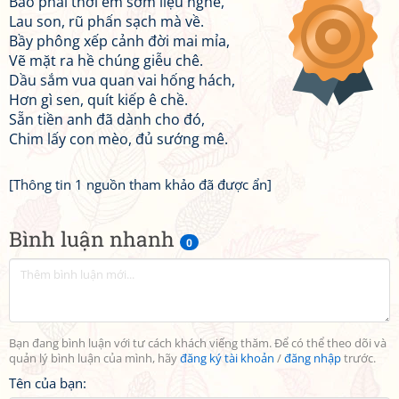
Bảo phải thời em sớm liệu nghe,
Lau son, rũ phấn sạch mà về.
Bầy phông xếp cảnh đời mai mỉa,
Vẽ mặt ra hề chúng giễu chê.
Dầu sắm vua quan vai hống hách,
Hơn gì sen, quít kiếp ê chề.
Sẵn tiền anh đã dành cho đó,
Chim lấy con mèo, đủ sướng mê.
[Thông tin 1 nguồn tham khảo đã được ẩn]
Bình luận nhanh
0
Bạn đang bình luận với tư cách khách viếng thăm. Để có thể theo dõi và
quản lý bình luận của mình, hãy
đăng ký tài khoản
/
đăng nhập
trước.
Tên của bạn: