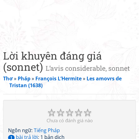
Lời khuyên đáng giá
(sonnet)
L’avis considerable, sonnet
Thơ
»
Pháp
»
François L’Hermite
»
Les amovrs de
Tristan (1638)
☆
☆
☆
☆
☆
Chưa có đánh giá nào
Ngôn ngữ:
Tiếng Pháp
bài trả lời
: 1 bản dịch
1