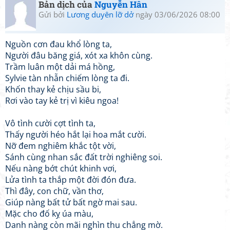
Bản dịch của
Nguyễn Hân
Gửi bởi
Lương duyên lỡ dở
ngày 03/06/2026 08:00
Nguồn cơn đau khổ lòng ta,
Người đâu băng giá, xót xa khôn cùng.
Trầm luân một dải má hồng,
Sylvie tàn nhẫn chiếm lòng ta đi.
Khốn thay kẻ chịu sầu bi,
Rơi vào tay kẻ trị vì kiêu ngoa!
Vô tình cười cợt tình ta,
Thấy người héo hắt lại hoa mắt cười.
Nỡ đem nghiêm khắc tột vời,
Sánh cùng nhan sắc đất trời nghiêng soi.
Nếu nàng bớt chút khinh vơi,
Lửa tình ta thắp một đời đón đưa.
Thì đây, con chữ, vần thơ,
Giúp nàng bất tử bất ngờ mai sau.
Mặc cho đố kỵ úa màu,
Danh nàng còn mãi nghìn thu chẳng mờ.