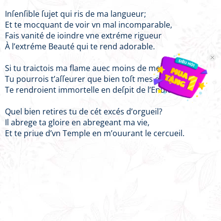
Inſenſible ſujet qui ris de ma langueur;
Et te mocquant de voir vn mal incomparable,
Fais vanité de ioindre vne extréme rigueur
À l’extréme Beauté qui te rend adorable.
Si tu traictois ma flame auec moins de meſpris
Tu pourrois t’aſſeurer que bien toſt mes eſcrits
Te rendroient immortelle en deſpit de l’Enuie.
Quel bien retires tu de cét excés d’orgueil?
Il abrege ta gloire en abregeant ma vie,
Et te priue d’vn Temple en m’ouurant le cercueil.