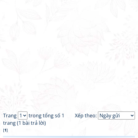
Trang
trong tổng số 1
Xếp theo:
trang (1 bài trả lời)
[
1
]