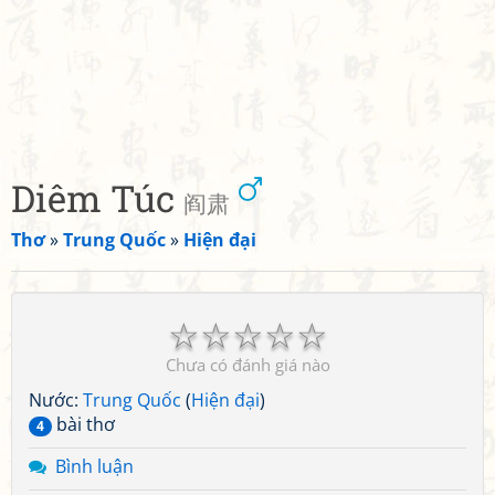
Diêm Túc
阎肃
Thơ
»
Trung Quốc
»
Hiện đại
☆
☆
☆
☆
☆
Chưa có đánh giá nào
Nước:
Trung Quốc
(
Hiện đại
)
bài thơ
4
Bình luận