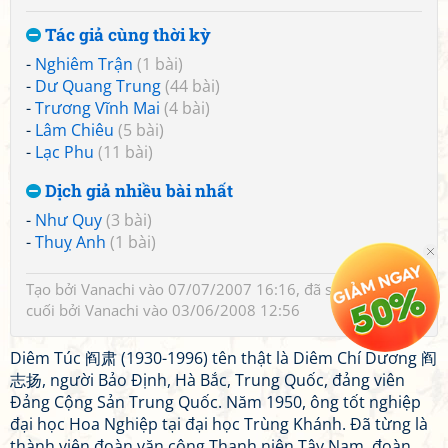
Tác giả cùng thời kỳ
-
Nghiêm Trận
(1 bài)
-
Dư Quang Trung
(44 bài)
-
Trương Vĩnh Mai
(4 bài)
-
Lâm Chiêu
(5 bài)
-
Lạc Phu
(11 bài)
Dịch giả nhiều bài nhất
-
Như Quy
(3 bài)
-
Thuỵ Anh
(1 bài)
Tạo bởi
Vanachi
vào 07/07/2007 16:16, đã sửa 2 lần, lần
cuối bởi
Vanachi
vào 03/06/2008 12:56
Diêm Túc 阎肃 (1930-1996) tên thật là Diêm Chí Dương 阎
志扬, người Bảo Định, Hà Bắc, Trung Quốc, đảng viên
Đảng Cộng Sản Trung Quốc. Năm 1950, ông tốt nghiệp
đại học Hoa Nghiệp tại đại học Trùng Khánh. Đã từng là
thành viên đoàn văn công Thanh niên Tây Nam, đoàn