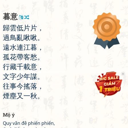
暮
意
歸
雲
低
片
片
，
過
鳥
亂
啾
啾
。
遠
水
連
江
暮
，
孤
花
帶
客
愁
。
行
藏
千
載
意
，
文
字
少
年
謀
。
往
事
今
搖
落
，
煙
塵
又
一
秋
。
Mộ ý
Quy vân đê phiến phiến,