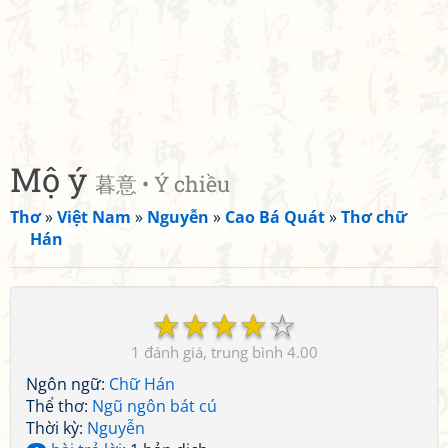
Mộ ý
暮意 • Ý chiều
Thơ
»
Việt Nam
»
Nguyễn
»
Cao Bá Quát
»
Thơ chữ
Hán
☆
☆
☆
☆
☆
1
4.00
Ngôn ngữ:
Chữ Hán
Thể thơ:
Ngũ ngôn bát cú
Thời kỳ:
Nguyễn