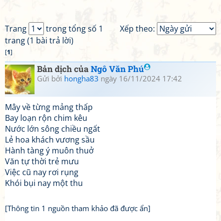
Trang
trong tổng số 1
Xếp theo:
trang (1 bài trả lời)
[
1
]
Bản dịch của
Ngô Văn Phú
Gửi bởi
hongha83
ngày 16/11/2024 17:42
Mây về từng mảng thấp
Bay loạn rộn chim kêu
Nước lớn sông chiều ngất
Lẻ hoa khách vương sầu
Hành tàng ý muôn thuở
Văn tự thời trẻ mưu
Việc cũ nay rơi rụng
Khói bụi nay một thu
[Thông tin 1 nguồn tham khảo đã được ẩn]