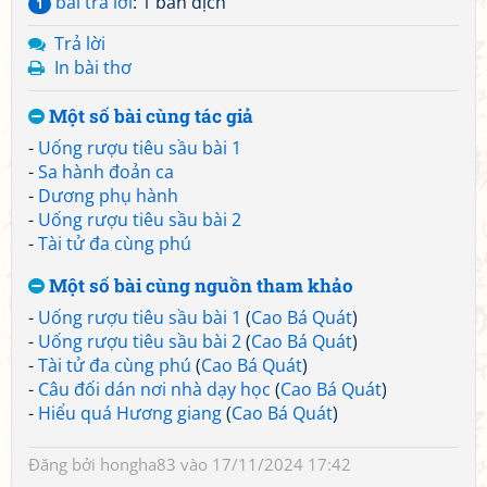
bài trả lời
: 1 bản dịch
1
Trả lời
In bài thơ
Một số bài cùng tác giả
-
Uống rượu tiêu sầu bài 1
-
Sa hành đoản ca
-
Dương phụ hành
-
Uống rượu tiêu sầu bài 2
-
Tài tử đa cùng phú
Một số bài cùng nguồn tham khảo
-
Uống rượu tiêu sầu bài 1
(
Cao Bá Quát
)
-
Uống rượu tiêu sầu bài 2
(
Cao Bá Quát
)
-
Tài tử đa cùng phú
(
Cao Bá Quát
)
-
Câu đối dán nơi nhà dạy học
(
Cao Bá Quát
)
-
Hiểu quá Hương giang
(
Cao Bá Quát
)
Đăng bởi
hongha83
vào 17/11/2024 17:42