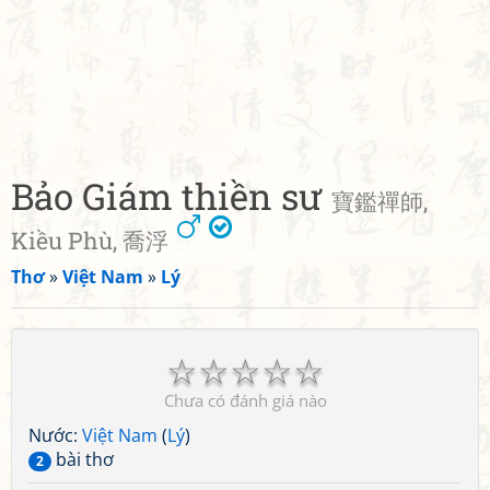
Bảo Giám thiền sư
寶鑑禪師,
Kiều Phù, 喬浮
Thơ
»
Việt Nam
»
Lý
☆
☆
☆
☆
☆
Chưa có đánh giá nào
Nước:
Việt Nam
(
Lý
)
bài thơ
2