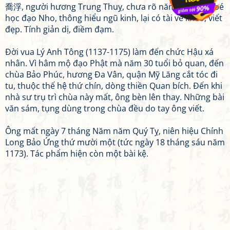
喬浮, người hương Trung Thuỵ, chưa rõ năm sinh. Lúc bé
học đạo Nho, thông hiểu ngũ kinh, lại có tài vẽ khéo, viết
đẹp. Tính giản dị, điềm đạm.
Đời vua Lý Anh Tông (1137-1175) làm đến chức Hậu xá
nhân. Vì hâm mộ đạo Phật mà năm 30 tuổi bỏ quan, đến
chùa Bảo Phúc, hương Đa Vân, quận Mỹ Lăng cắt tóc đi
tu, thuộc thế hệ thứ chín, dòng thiền Quan bích. Đến khi
nhà sư trụ trì chùa này mất, ông bèn lên thay. Những bài
văn sám, tụng dùng trong chùa đều do tay ông viết.
Ông mất ngày 7 tháng Năm năm Quý Tỵ, niên hiệu Chính
Long Bảo Ứng thứ mười một (tức ngày 18 tháng sáu năm
1173). Tác phẩm hiện còn một bài kệ.