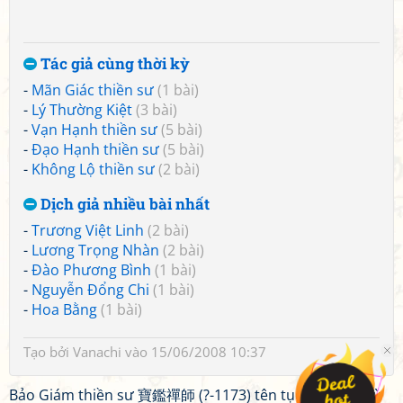
Tác giả cùng thời kỳ
-
Mãn Giác thiền sư
(1 bài)
-
Lý Thường Kiệt
(3 bài)
-
Vạn Hạnh thiền sư
(5 bài)
-
Đạo Hạnh thiền sư
(5 bài)
-
Không Lộ thiền sư
(2 bài)
Dịch giả nhiều bài nhất
-
Trương Việt Linh
(2 bài)
-
Lương Trọng Nhàn
(2 bài)
-
Đào Phương Bình
(1 bài)
-
Nguyễn Đổng Chi
(1 bài)
-
Hoa Bằng
(1 bài)
Tạo bởi
Vanachi
vào 15/06/2008 10:37
Bảo Giám thiền sư 寶鑑禪師 (?-1173) tên tục là Kiều Phù