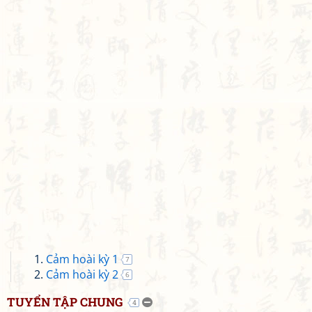
Cảm hoài kỳ 1
7
Cảm hoài kỳ 2
6
TUYỂN TẬP CHUNG
4