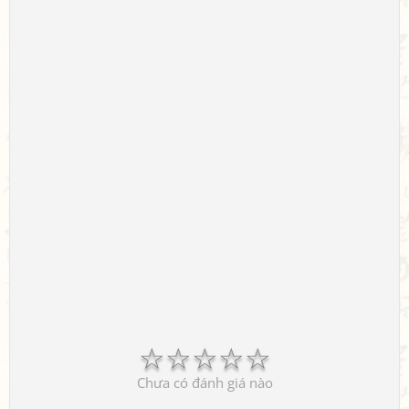
☆
☆
☆
☆
☆
Chưa có đánh giá nào