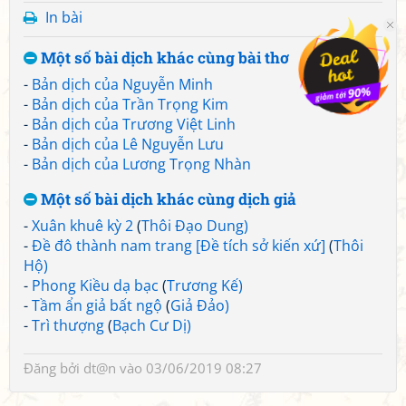
In bài
Một số bài dịch khác cùng bài thơ
-
Bản dịch của Nguyễn Minh
-
Bản dịch của Trần Trọng Kim
-
Bản dịch của Trương Việt Linh
-
Bản dịch của Lê Nguyễn Lưu
-
Bản dịch của Lương Trọng Nhàn
Một số bài dịch khác cùng dịch giả
-
Xuân khuê kỳ 2
(
Thôi Đạo Dung)
-
Đề đô thành nam trang [Đề tích sở kiến xứ]
(
Thôi
Hộ)
-
Phong Kiều dạ bạc
(
Trương Kế)
-
Tầm ẩn giả bất ngộ
(
Giả Đảo)
-
Trì thượng
(
Bạch Cư Dị)
Đăng bởi
dt@n
vào 03/06/2019 08:27